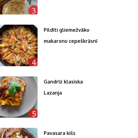
3
Pildīti gliemežvāku
makaronu cepeškrāsnī
4
Gandrīz klasiska
Lazanja
5
Pavasara kišs