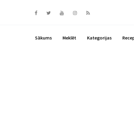
Skip
to
content
Sākums
Meklēt
Kategorijas
Rece