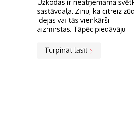
Uzkodas ir neatņemama svēt
sastāvdaļa. Zinu, ka citreiz zū
idejas vai tās vienkārši
aizmirstas. Tāpēc piedāvāju
Turpināt lasīt