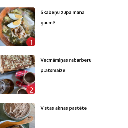
Skābeņu zupa manā
gaumē
1
Vecmāmiņas rabarberu
plātsmaize
2
Vistas aknas pastēte