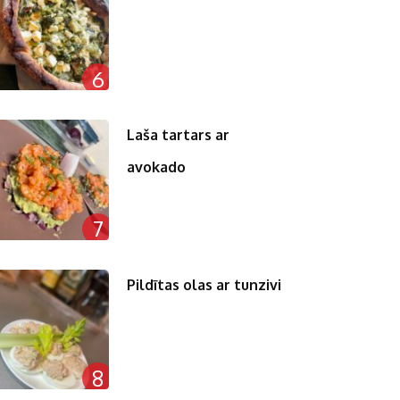
6
Laša tartars ar
avokado
7
Pildītas olas ar tunzivi
8