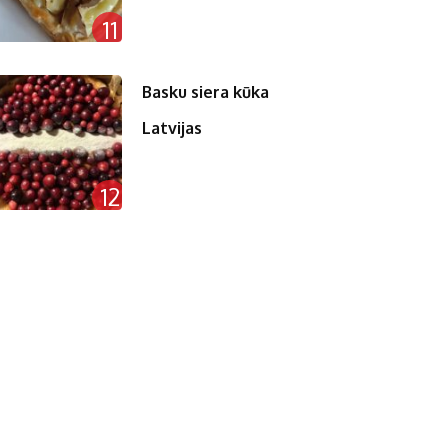
11
Basku siera kūka
Latvijas
12