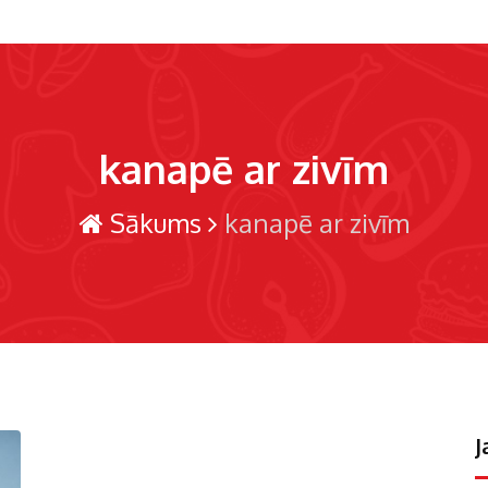
kanapē ar zivīm
Sākums
kanapē ar zivīm
J