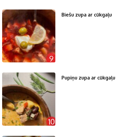
Biešu zupa ar cūkgaļu
9
Pupiņu zupa ar cūkgaļu
10