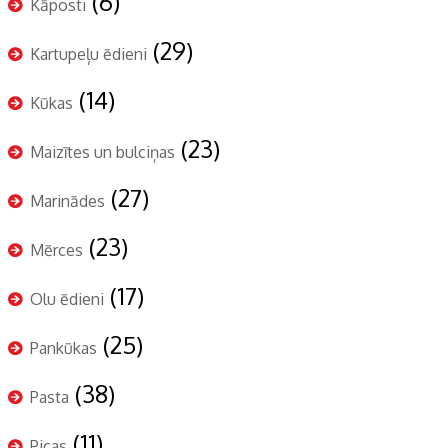
(6)
Kāposti
(29)
Kartupeļu ēdieni
(14)
Kūkas
(23)
Maizītes un bulciņas
(27)
Marinādes
(23)
Mērces
(17)
Olu ēdieni
(25)
Pankūkas
(38)
Pasta
(11)
Picas