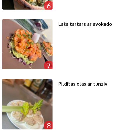
6
Laša tartars ar avokado
7
Pildītas olas ar tunzivi
8