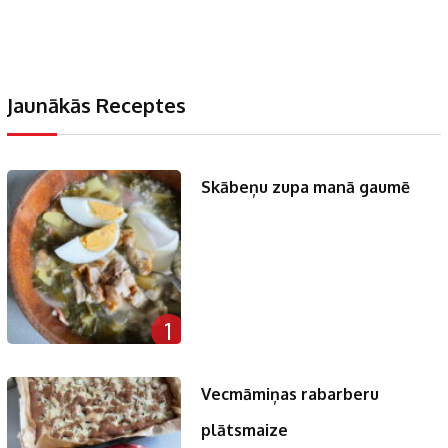
Jaunākās Receptes
Skābeņu zupa manā gaumē
1
Vecmāmiņas rabarberu
plātsmaize