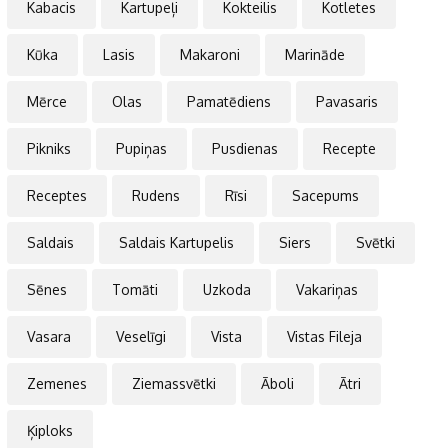
Kabacis
Kartupeļi
Kokteilis
Kotletes
Kūka
Lasis
Makaroni
Marināde
Mērce
Olas
Pamatēdiens
Pavasaris
Pikniks
Pupiņas
Pusdienas
Recepte
Receptes
Rudens
Rīsi
Sacepums
Saldais
Saldais Kartupelis
Siers
Svētki
Sēnes
Tomāti
Uzkoda
Vakariņas
Vasara
Veselīgi
Vista
Vistas Fileja
Zemenes
Ziemassvētki
Āboli
Ātri
Ķiploks