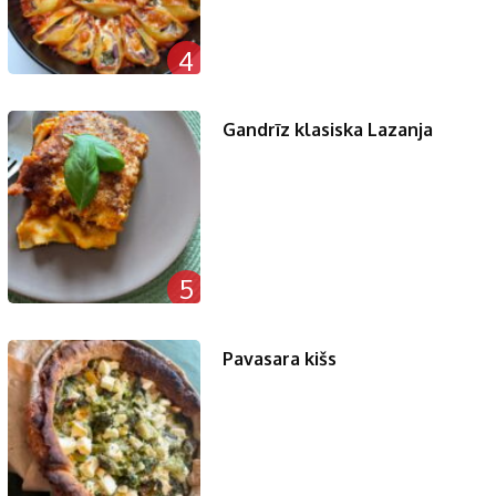
4
Gandrīz klasiska Lazanja
5
Pavasara kišs