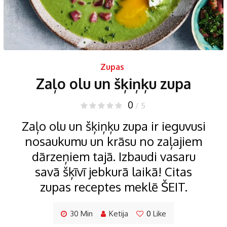
Zupas
Zaļo olu un šķiņķu zupa
0
/ 5
Zaļo olu un šķiņķu zupa ir ieguvusi
nosaukumu un krāsu no zaļajiem
dārzeņiem tajā. Izbaudi vasaru
savā šķīvī jebkurā laikā! Citas
zupas receptes meklē ŠEIT.
30 Min
Ketija
0
Like