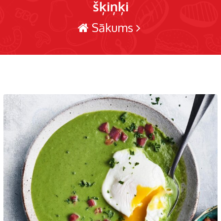
šķiņķi
Sākums