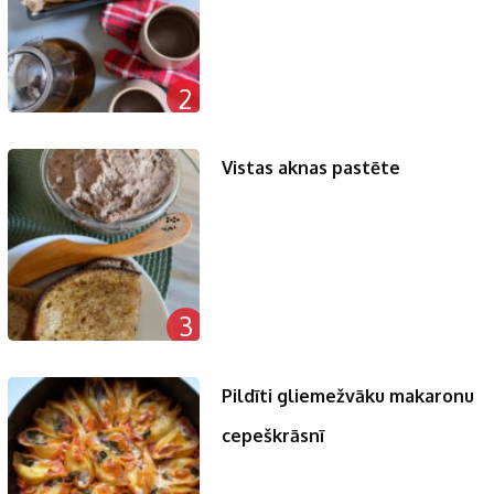
2
Vistas aknas pastēte
3
Pildīti gliemežvāku makaronu
cepeškrāsnī