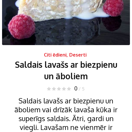
Citi ēdieni
,
Deserti
Saldais lavašs ar biezpienu
un āboliem
0
/ 5
Saldais lavašs ar biezpienu un
āboliem vai drīzāk lavaša kūka ir
superīgs saldais. Ātri, gardi un
viegli. Lavašam ne vienmēr ir