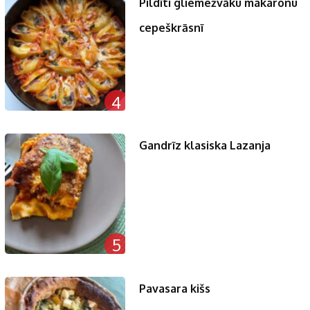
Pildīti gliemežvāku makaronu
cepeškrāsnī
4
Gandrīz klasiska Lazanja
5
Pavasara kišs