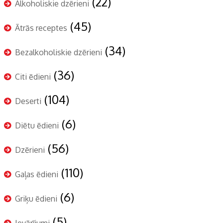
(22)
Alkoholiskie dzērieni
(45)
Ātrās receptes
(34)
Bezalkoholiskie dzērieni
(36)
Citi ēdieni
(104)
Deserti
(6)
Diētu ēdieni
(56)
Dzērieni
(110)
Gaļas ēdieni
(6)
Griķu ēdieni
(5)
Ievārījumi