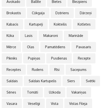
Avokado
Ballīte
Bietes
Biezpiens
Brokastis
Cūkgaļa
Dzēriens
Dārzeņi
Kabacis
Kartupeļi
Kokteilis
Kotletes
Kūka
Lasis
Makaroni
Marināde
Mērce
Olas
Pamatēdiens
Pavasaris
Pikniks
Pupiņas
Pusdienas
Recepte
Receptes
Rudens
Rīsi
Sacepums
Saldais
Saldais Kartupelis
Siers
Svētki
Sēnes
Tomāti
Uzkoda
Vakariņas
Vasara
Veselīgi
Vista
Vistas Fileja