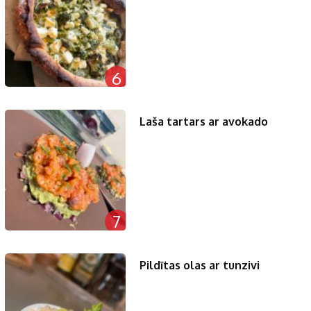
6
Laša tartars ar avokado
7
Pildītas olas ar tunzivi