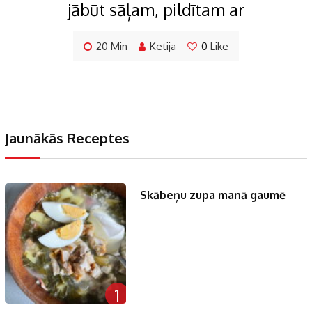
jābūt sāļam, pildītam ar
20 Min
Ketija
0
Like
Jaunākās Receptes
Skābeņu zupa manā gaumē
1