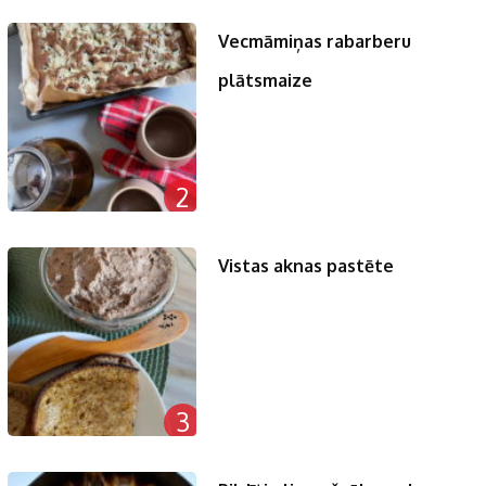
Vecmāmiņas rabarberu
plātsmaize
2
Vistas aknas pastēte
3