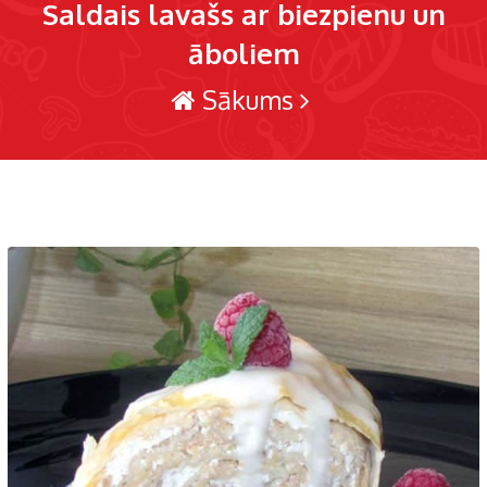
Saldais lavašs ar biezpienu un
āboliem
Sākums