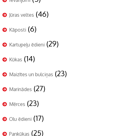
(46)
Jūras veltes
(6)
Kāposti
(29)
Kartupeļu ēdieni
(14)
Kūkas
(23)
Maizītes un bulciņas
(27)
Marinādes
(23)
Mērces
(17)
Olu ēdieni
(25)
Pankūkas