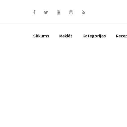
Skip
to
content
Sākums
Meklēt
Kategorijas
Rece