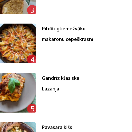
3
Pildīti gliemežvāku
makaronu cepeškrāsnī
4
Gandrīz klasiska
Lazanja
5
Pavasara kišs