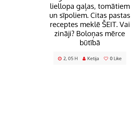
liellopa gaļas, tomātiem
un sīpoliem. Citas pastas
receptes meklē ŠEIT. Vai
zināji? Boloņas mērce
būtībā
2, 05 H
Ketija
0
Like