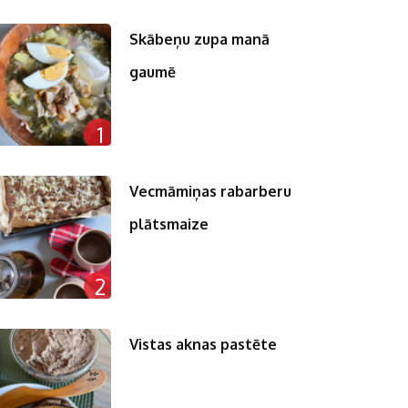
Skābeņu zupa manā
gaumē
1
Vecmāmiņas rabarberu
plātsmaize
2
Vistas aknas pastēte