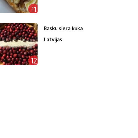
11
Basku siera kūka
Latvijas
12