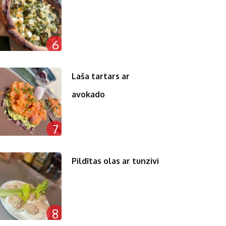
6
Laša tartars ar
avokado
7
Pildītas olas ar tunzivi
8