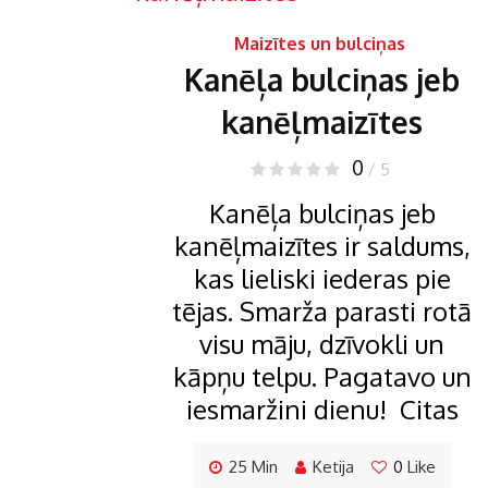
Maizītes un bulciņas
Kanēļa bulciņas jeb
kanēļmaizītes
0
/ 5
Kanēļa bulciņas jeb
kanēļmaizītes ir saldums,
kas lieliski iederas pie
tējas. Smarža parasti rotā
visu māju, dzīvokli un
kāpņu telpu. Pagatavo un
iesmaržini dienu! Citas
25 Min
Ketija
0
Like