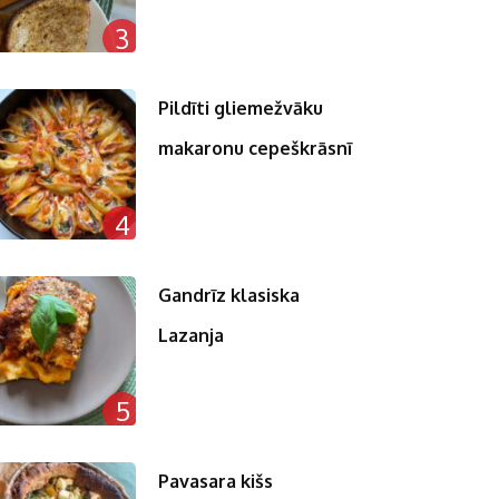
3
Pildīti gliemežvāku
makaronu cepeškrāsnī
4
Gandrīz klasiska
Lazanja
5
Pavasara kišs