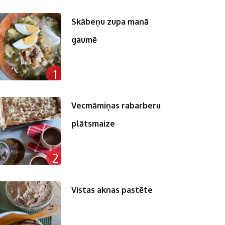
Skābeņu zupa manā
gaumē
1
Vecmāmiņas rabarberu
plātsmaize
2
Vistas aknas pastēte