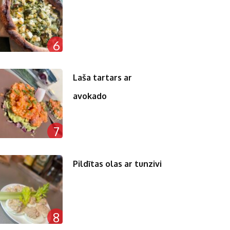
6
Laša tartars ar
avokado
7
Pildītas olas ar tunzivi
8