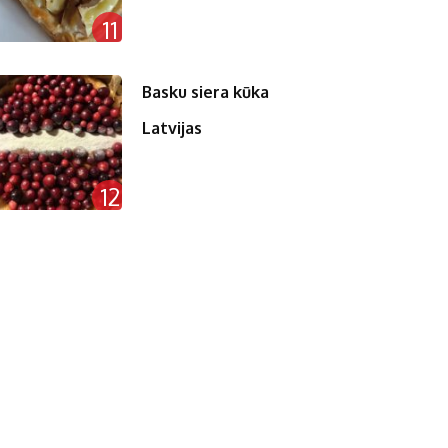
11
Basku siera kūka
Latvijas
12