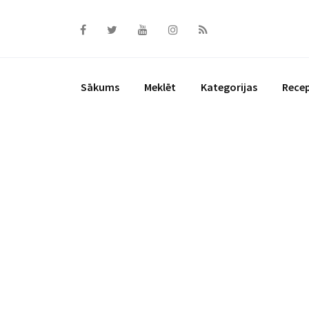
Skip
to
content
Sākums
Meklēt
Kategorijas
Rece