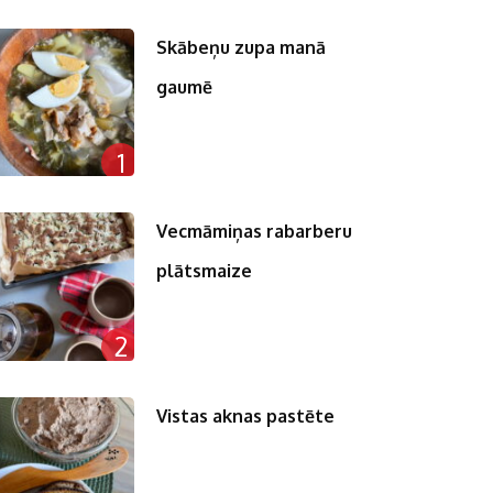
Skābeņu zupa manā
gaumē
1
Vecmāmiņas rabarberu
plātsmaize
2
Vistas aknas pastēte