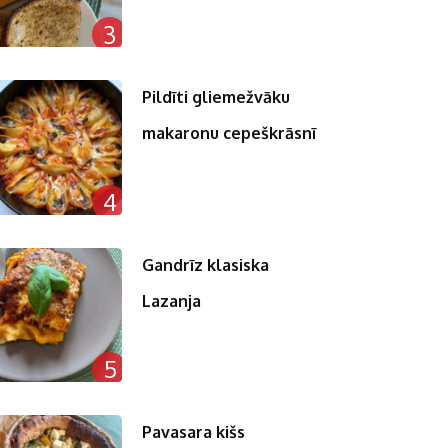
3
Pildīti gliemežvāku
makaronu cepeškrāsnī
4
Gandrīz klasiska
Lazanja
5
Pavasara kišs