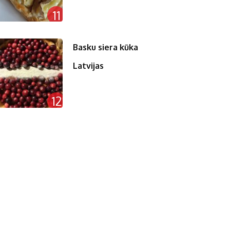
11
Basku siera kūka
Latvijas
12