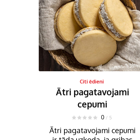
Citi ēdieni
Ātri pagatavojami
cepumi
0
/ 5
Ātri pagatavojami cepumi
ir tāda uzkoda, ja gribas