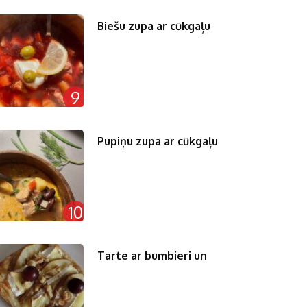
Biešu zupa ar cūkgaļu
9
Pupiņu zupa ar cūkgaļu
10
Tarte ar bumbieri un