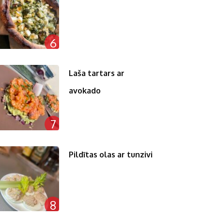
6
Laša tartars ar
avokado
7
Pildītas olas ar tunzivi
8