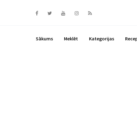
Skip
to
content
Sākums
Meklēt
Kategorijas
Rece