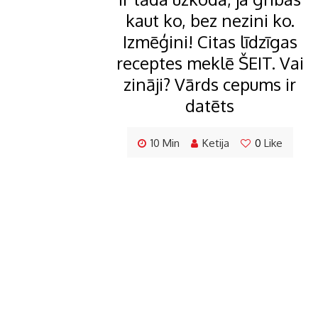
kaut ko, bez nezini ko.
Izmēģini! Citas līdzīgas
receptes meklē ŠEIT. Vai
zināji? Vārds cepums ir
datēts
10 Min
Ketija
0
Like