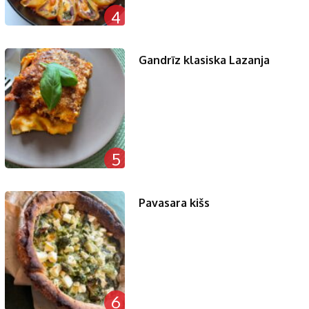
4
Gandrīz klasiska Lazanja
5
Pavasara kišs
6