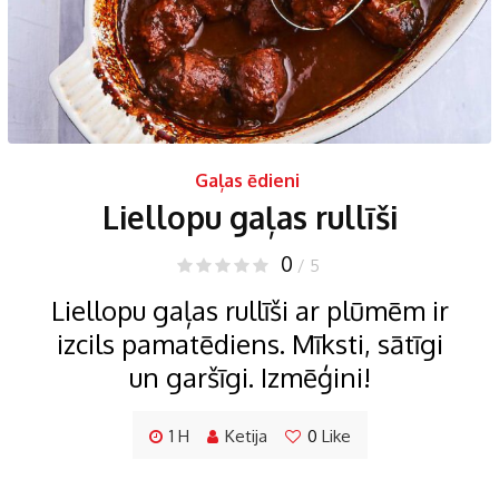
Gaļas ēdieni
Liellopu gaļas rullīši
0
/ 5
Liellopu gaļas rullīši ar plūmēm ir
izcils pamatēdiens. Mīksti, sātīgi
un garšīgi. Izmēģini!
1 H
Ketija
0
Like