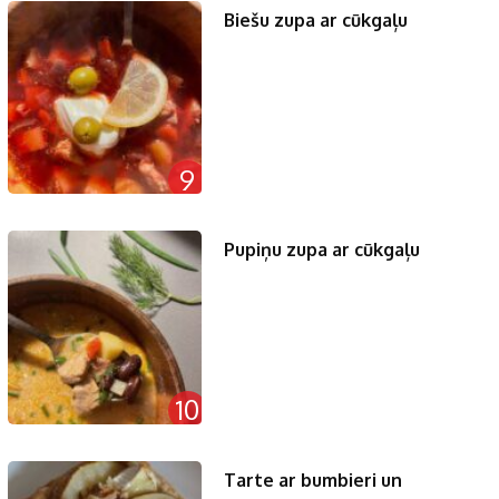
Biešu zupa ar cūkgaļu
9
Pupiņu zupa ar cūkgaļu
10
Tarte ar bumbieri un