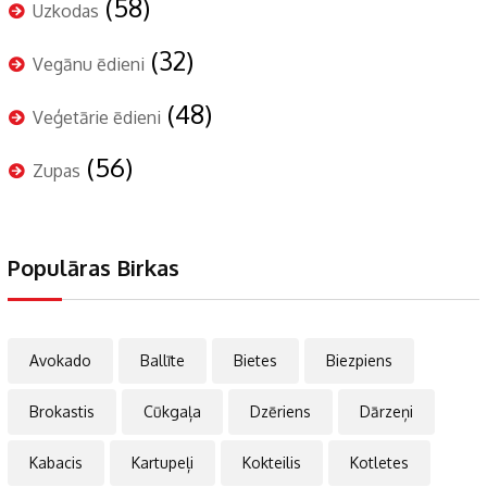
(58)
Uzkodas
(32)
Vegānu ēdieni
(48)
Veģetārie ēdieni
(56)
Zupas
Populāras Birkas
Avokado
Ballīte
Bietes
Biezpiens
Brokastis
Cūkgaļa
Dzēriens
Dārzeņi
Kabacis
Kartupeļi
Kokteilis
Kotletes