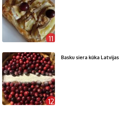
11
Basku siera kūka Latvijas
12