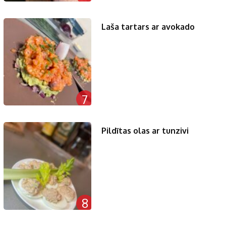
Laša tartars ar avokado
7
Pildītas olas ar tunzivi
8