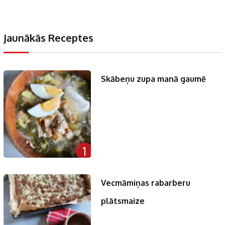
Jaunākās Receptes
Skābeņu zupa manā gaumē
1
Vecmāmiņas rabarberu
plātsmaize