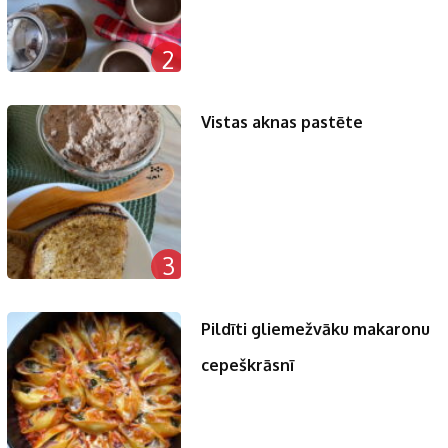
2
Vistas aknas pastēte
3
Pildīti gliemežvāku makaronu
cepeškrāsnī