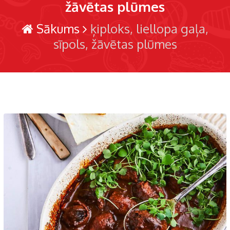
žāvētas plūmes
Sākums
ķiploks
liellopa gaļa
sīpols
žāvētas plūmes