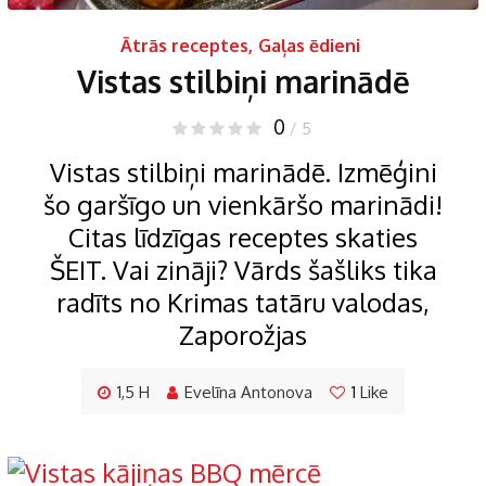
Ātrās receptes
,
Gaļas ēdieni
Vistas stilbiņi marinādē
0
/ 5
Vistas stilbiņi marinādē. Izmēģini
šo garšīgo un vienkāršo marinādi!
Citas līdzīgas receptes skaties
ŠEIT. Vai zināji? Vārds šašliks tika
radīts no Krimas tatāru valodas,
Zaporožjas
1,5 H
Evelīna Antonova
1
Like