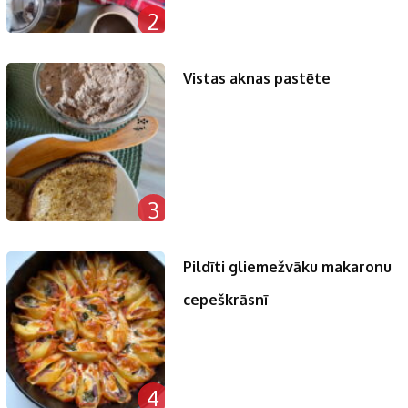
2
Vistas aknas pastēte
3
Pildīti gliemežvāku makaronu
cepeškrāsnī
4