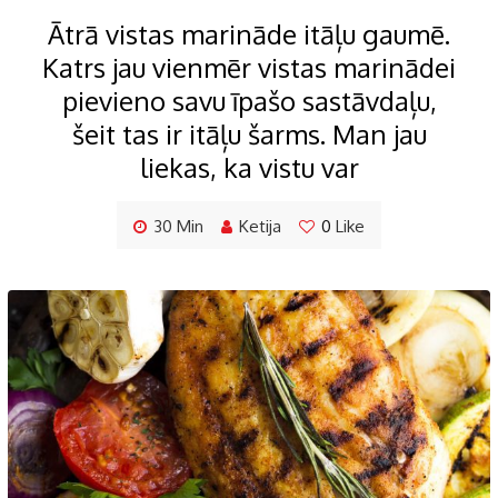
Ātrā vistas marināde itāļu gaumē.
Katrs jau vienmēr vistas marinādei
pievieno savu īpašo sastāvdaļu,
šeit tas ir itāļu šarms. Man jau
liekas, ka vistu var
30 Min
Ketija
0
Like