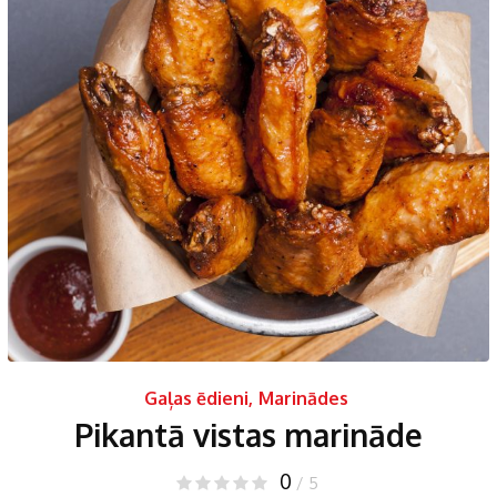
Gaļas ēdieni
,
Marinādes
Pikantā vistas marināde
0
/ 5