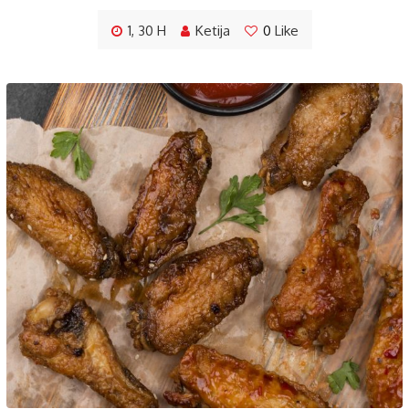
1, 30 H
Ketija
0
Like