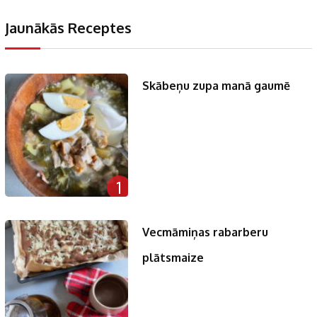
Jaunākās Receptes
Skābeņu zupa manā gaumē
1
Vecmāmiņas rabarberu
plātsmaize