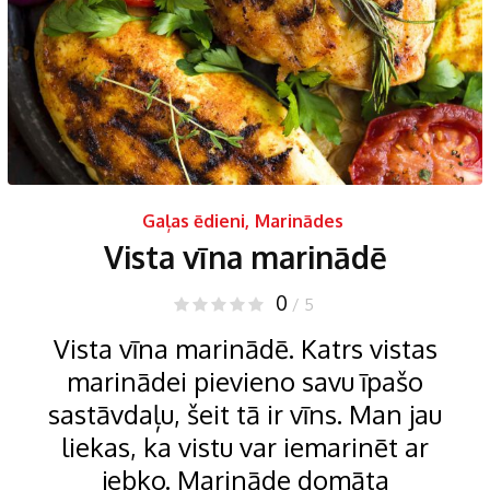
Gaļas ēdieni
,
Marinādes
Vista vīna marinādē
0
/ 5
Vista vīna marinādē. Katrs vistas
marinādei pievieno savu īpašo
sastāvdaļu, šeit tā ir vīns. Man jau
liekas, ka vistu var iemarinēt ar
jebko. Marināde domāta