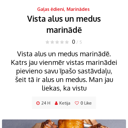
Gaļas ēdieni
,
Marinādes
Vista alus un medus
marinādē
0
/ 5
Vista alus un medus marinādē.
Katrs jau vienmēr vistas marinādei
pievieno savu īpašo sastāvdaļu,
šeit tā ir alus un medus. Man jau
liekas, ka vistu
24 H
Ketija
0
Like