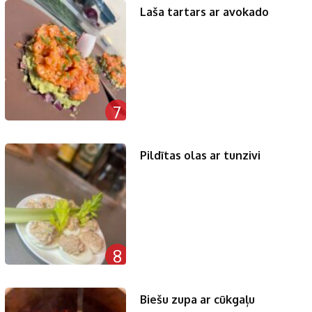
Laša tartars ar avokado
7
Pildītas olas ar tunzivi
8
Biešu zupa ar cūkgaļu