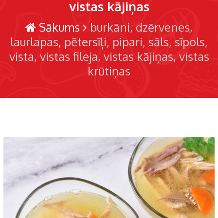
vistas kājiņas
Sākums
burkāni
dzērvenes
laurlapas
pētersīļi
pipari
sāls
sīpols
vista
vistas fileja
vistas kājiņas
vistas
krūtiņas