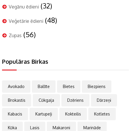
(32)
Vegānu ēdieni
(48)
Veģetārie ēdieni
(56)
Zupas
Populāras Birkas
Avokado
Ballīte
Bietes
Biezpiens
Brokastis
Cūkgaļa
Dzēriens
Dārzeņi
Kabacis
Kartupeļi
Kokteilis
Kotletes
Kūka
Lasis
Makaroni
Marināde