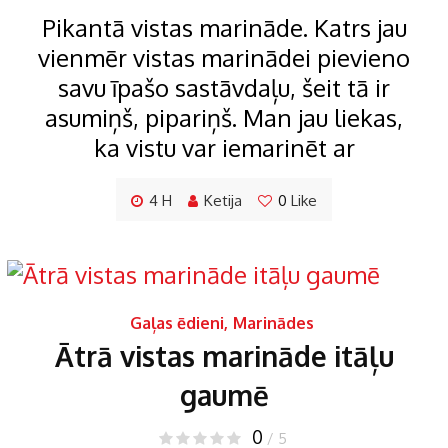
Pikantā vistas marināde. Katrs jau
vienmēr vistas marinādei pievieno
savu īpašo sastāvdaļu, šeit tā ir
asumiņš, pipariņš. Man jau liekas,
ka vistu var iemarinēt ar
4 H
Ketija
0
Like
Gaļas ēdieni
,
Marinādes
Ātrā vistas marināde itāļu
gaumē
0
/ 5