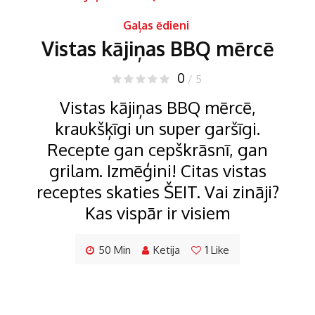
Gaļas ēdieni
Vistas kājiņas BBQ mērcē
0
/ 5
Vistas kājiņas BBQ mērcē,
kraukšķīgi un super garšīgi.
Recepte gan cepškrāsnī, gan
grilam. Izmēģini! Citas vistas
receptes skaties ŠEIT. Vai zināji?
Kas vispār ir visiem
50 Min
Ketija
1
Like