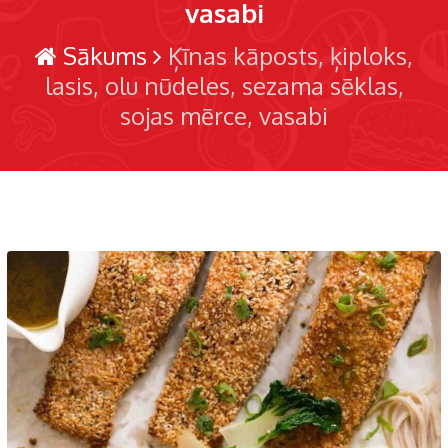
vasabi
Sākums
Ķīnas kāposts
ķiploks
lasis
olu nūdeles
sezama sēklas
sojas mērce
vasabi