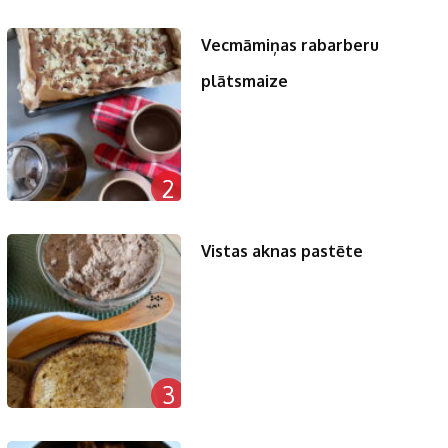
Vecmāmiņas rabarberu
plātsmaize
2
Vistas aknas pastēte
3