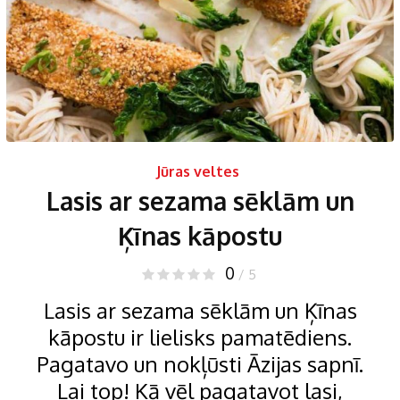
Jūras veltes
Lasis ar sezama sēklām un
Ķīnas kāpostu
0
/ 5
Lasis ar sezama sēklām un Ķīnas
kāpostu ir lielisks pamatēdiens.
Pagatavo un nokļūsti Āzijas sapnī.
Lai top! Kā vēl pagatavot lasi,