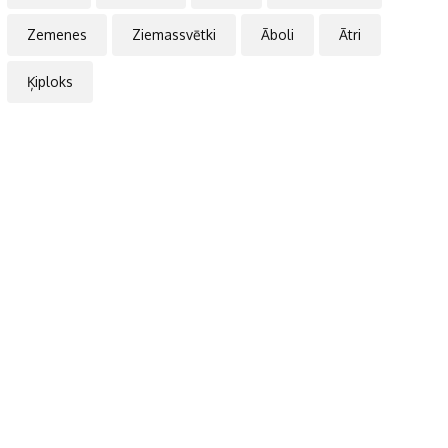
Zemenes
Ziemassvētki
Āboli
Ātri
Ķiploks