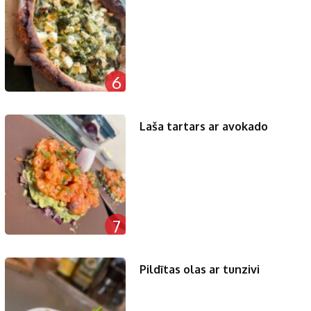
6
Laša tartars ar avokado
7
Pildītas olas ar tunzivi