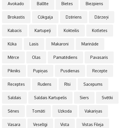
Avokado
Ballīte
Bietes
Biezpiens
Brokastis
Cūkgaļa
Dzēriens
Dārzeņi
Kabacis
Kartupeļi
Kokteilis
Kotletes
Kūka
Lasis
Makaroni
Marināde
Mērce
Olas
Pamatēdiens
Pavasaris
Pikniks
Pupiņas
Pusdienas
Recepte
Receptes
Rudens
Rīsi
Sacepums
Saldais
Saldais Kartupelis
Siers
Svētki
Sēnes
Tomāti
Uzkoda
Vakariņas
Vasara
Veselīgi
Vista
Vistas Fileja