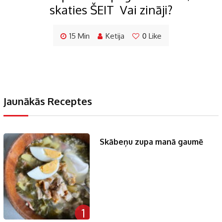
skaties ŠEIT Vai zināji?
15 Min
Ketija
0
Like
Jaunākās Receptes
Skābeņu zupa manā gaumē
1