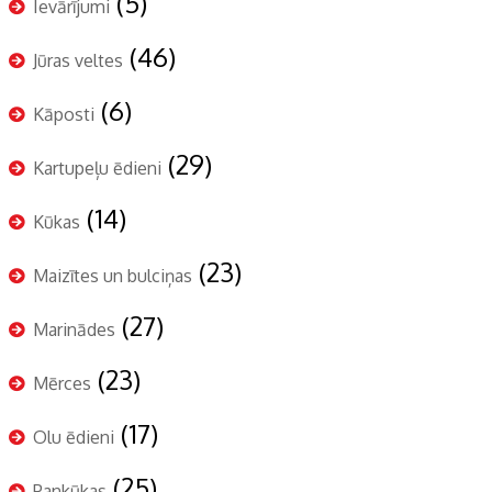
(5)
Ievārījumi
(46)
Jūras veltes
(6)
Kāposti
(29)
Kartupeļu ēdieni
(14)
Kūkas
(23)
Maizītes un bulciņas
(27)
Marinādes
(23)
Mērces
(17)
Olu ēdieni
(25)
Pankūkas