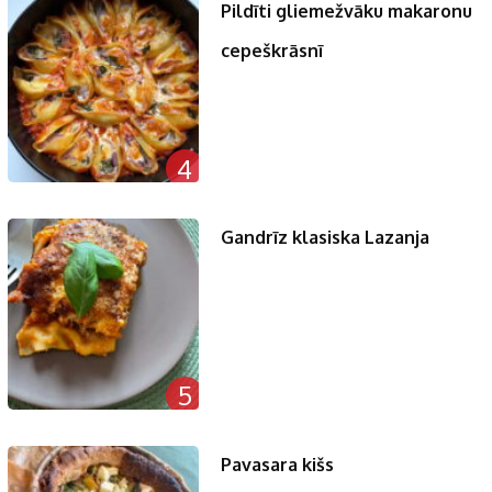
Pildīti gliemežvāku makaronu
cepeškrāsnī
4
Gandrīz klasiska Lazanja
5
Pavasara kišs