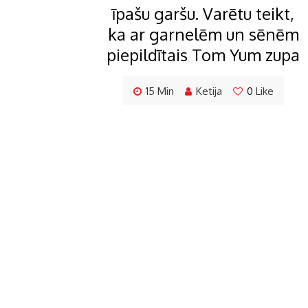
īpašu garšu. Varētu teikt,
ka ar garnelēm un sēnēm
piepildītais Tom Yum zupa
15 Min
Ketija
0
Like