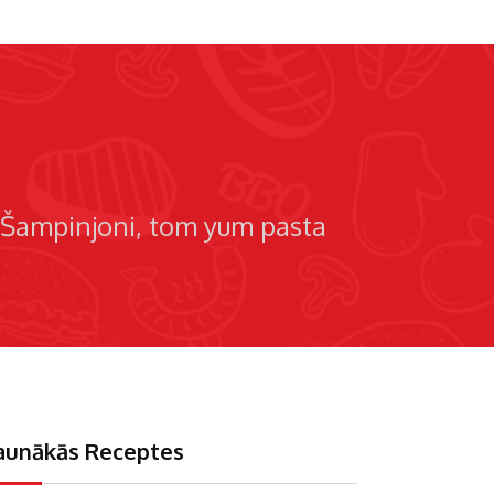
Šampinjoni
tom yum pasta
aunākās Receptes