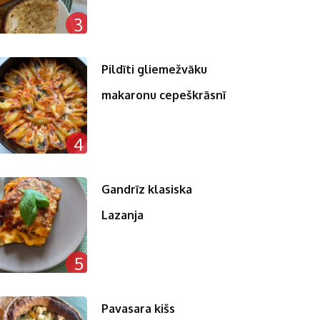
3
Pildīti gliemežvāku
makaronu cepeškrāsnī
4
Gandrīz klasiska
Lazanja
5
Pavasara kišs