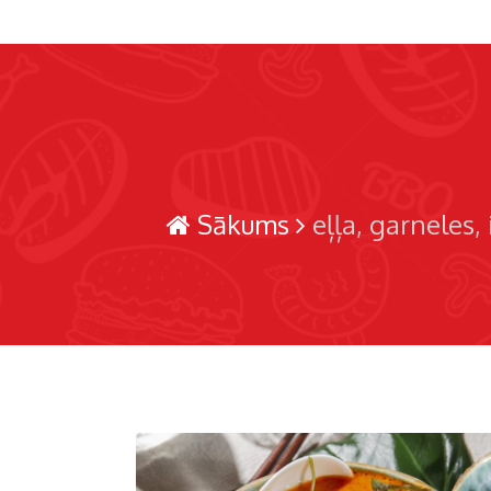
Sākums
eļļa
garneles