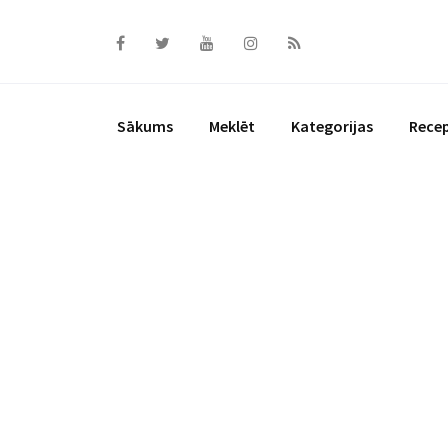
Skip
to
content
Sākums
Meklēt
Kategorijas
Rece