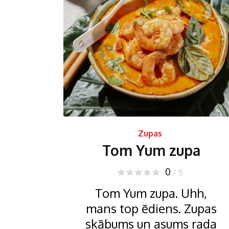
Zupas
Tom Yum zupa
0
/ 5
Tom Yum zupa. Uhh,
mans top ēdiens. Zupas
skābums un asums rada