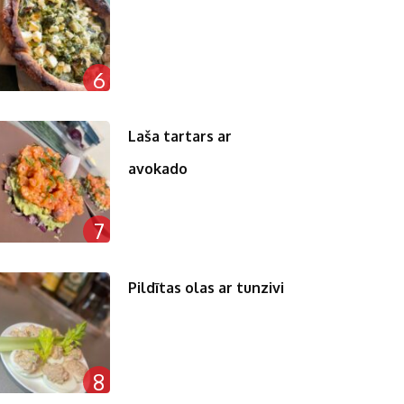
6
Laša tartars ar
avokado
7
Pildītas olas ar tunzivi
8