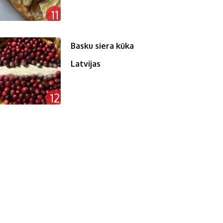
11
Basku siera kūka
Latvijas
12