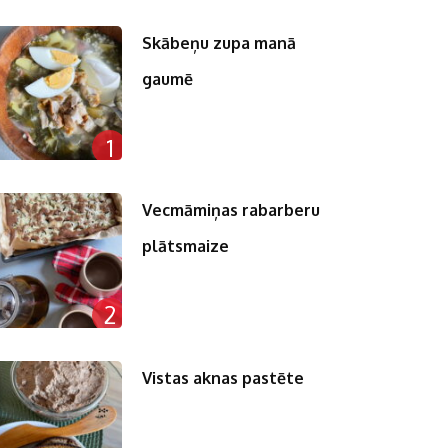
Skābeņu zupa manā
gaumē
1
Vecmāmiņas rabarberu
plātsmaize
2
Vistas aknas pastēte