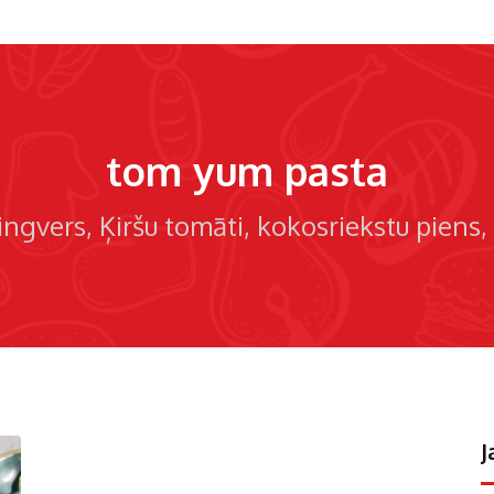
tom yum pasta
ingvers
Ķiršu tomāti
kokosriekstu piens
J