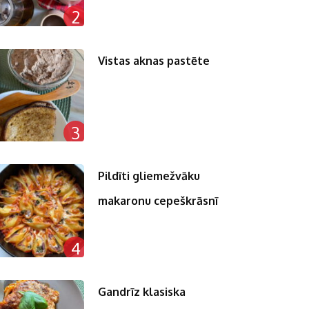
2
Vistas aknas pastēte
3
Pildīti gliemežvāku
makaronu cepeškrāsnī
4
Gandrīz klasiska