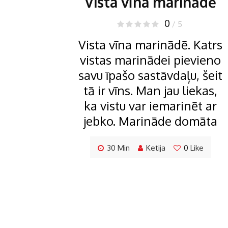
Vista vīna marinādē
0
/ 5
Vista vīna marinādē. Katrs
vistas marinādei pievieno
savu īpašo sastāvdaļu, šeit
tā ir vīns. Man jau liekas,
ka vistu var iemarinēt ar
jebko. Marināde domāta
30 Min
Ketija
0
Like