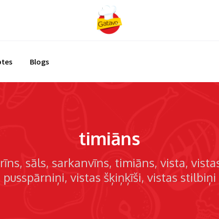
ptes
Blogs
timiāns
rīns
sāls
sarkanvīns
timiāns
vista
vista
pusspārniņi
vistas šķiņķīši
vistas stilbiņi