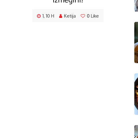
1, 10 H
Ketija
0
Like