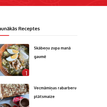
aunākās Receptes
Skābeņu zupa manā
gaumē
1
Vecmāmiņas rabarberu
plātsmaize