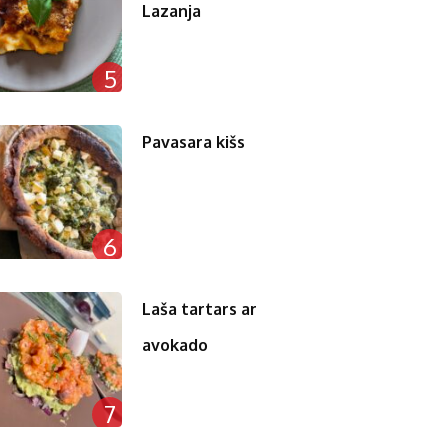
Lazanja
5
Pavasara kišs
6
Laša tartars ar
avokado
7