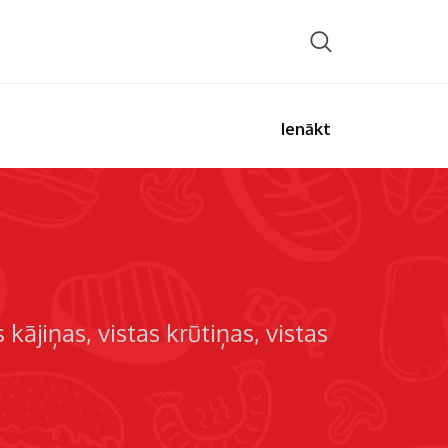
Ienākt
s kājiņas
vistas krūtiņas
vistas