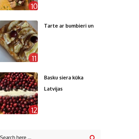
10
Tarte ar bumbieri un
11
Basku siera kūka
Latvijas
12