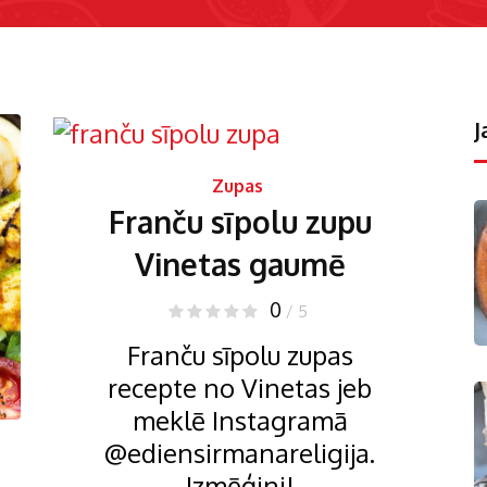
J
Zupas
Franču sīpolu zupu
Vinetas gaumē
0
/ 5
Franču sīpolu zupas
recepte no Vinetas jeb
meklē Instagramā
@ediensirmanareligija.
Izmēģini!