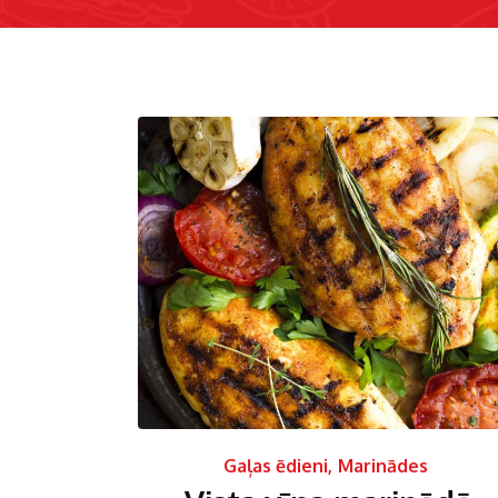
Gaļas ēdieni
,
Marinādes