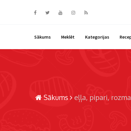
Skip
to
content
Sākums
Meklēt
Kategorijas
Rece
Sākums
eļļa
pipari
rozma