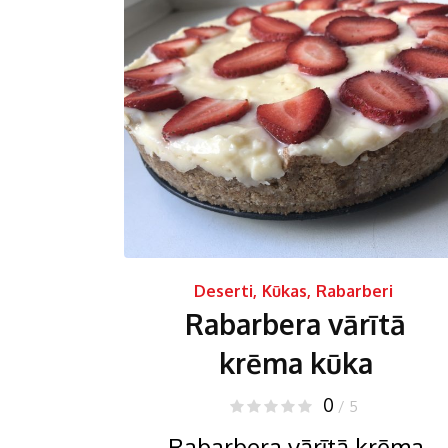
Deserti
,
Kūkas
,
Rabarberi
Rabarbera vārītā
krēma kūka
0
/ 5
Rabarbera vārītā krēma