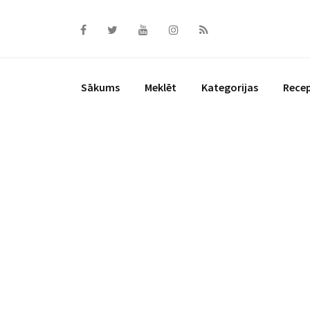
Skip
to
content
Sākums
Meklēt
Kategorijas
Rece