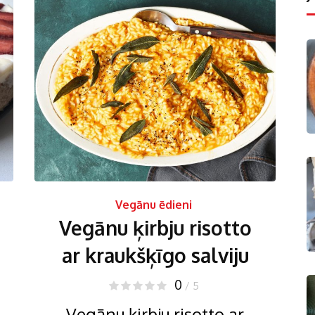
Vegānu ēdieni
Vegānu ķirbju risotto
ar kraukšķīgo salviju
0
/ 5
Vegānu ķirbju risotto ar