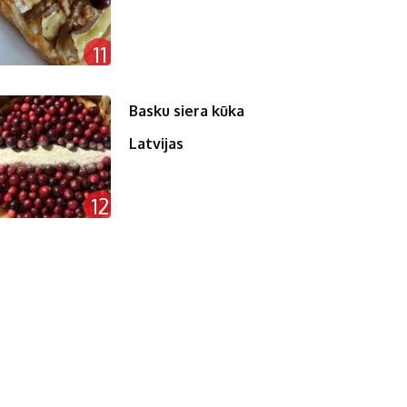
11
Basku siera kūka
Latvijas
12