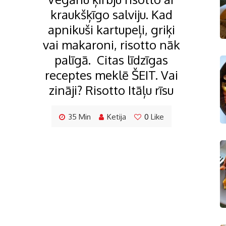
kraukšķīgo salviju. Kad
apnikuši kartupeļi, griķi
vai makaroni, risotto nāk
palīgā. Citas līdzīgas
receptes meklē ŠEIT. Vai
zināji? Risotto Itāļu rīsu
35 Min
Ketija
0
Like