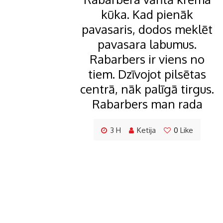
kūka. Kad pienāk
pavasaris, dodos meklēt
pavasara labumus.
Rabarbers ir viens no
tiem. Dzīvojot pilsētas
centrā, nāk palīgā tirgus.
Rabarbers man rada
3 H
Ketija
0
Like