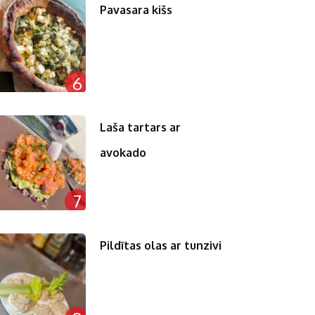
Pavasara kišs
6
Laša tartars ar
avokado
7
Pildītas olas ar tunzivi