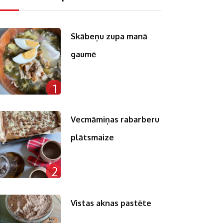
Skābeņu zupa manā
gaumē
1
Vecmāmiņas rabarberu
plātsmaize
2
Vistas aknas pastēte