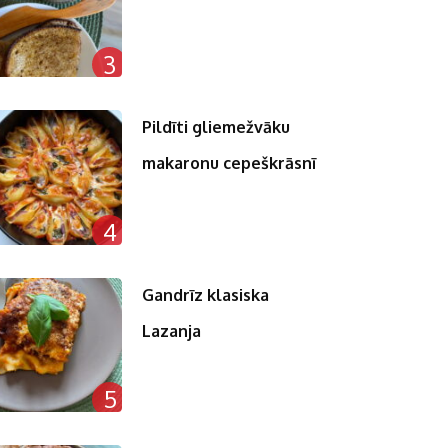
3
Pildīti gliemežvāku
makaronu cepeškrāsnī
4
Gandrīz klasiska
Lazanja
5