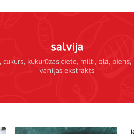
salvija
cukurs
kukurūzas ciete
milti
ola
piens
vaniļas ekstrakts
J