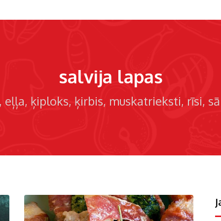
salvija lapas
eļļa
ķiploks
ķirbis
muskatrieksti
rīsi
sā
J