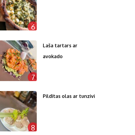
6
Laša tartars ar
avokado
7
Pildītas olas ar tunzivi
8