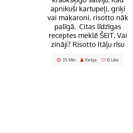
apnikuši kartupeļi, griķi
vai makaroni, risotto nāk
palīgā. Citas līdzīgas
receptes meklē ŠEIT. Vai
zināji? Risotto Itāļu rīsu
35 Min
Ketija
0
Like