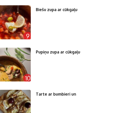
Biešu zupa ar cūkgaļu
9
Pupiņu zupa ar cūkgaļu
10
Tarte ar bumbieri un