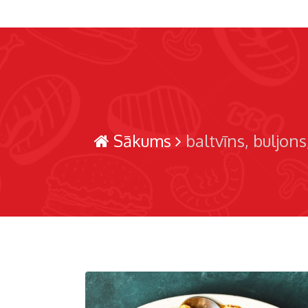
Sākums
baltvīns
buljons