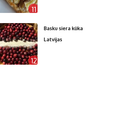
11
Basku siera kūka
Latvijas
12