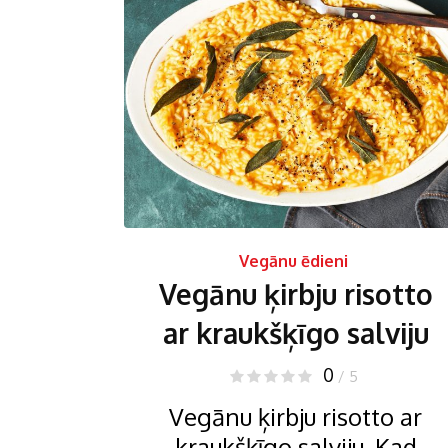
Vegānu ēdieni
Vegānu ķirbju risotto
ar kraukšķīgo salviju
0
/ 5
Vegānu ķirbju risotto ar
kraukšķīgo salviju. Kad