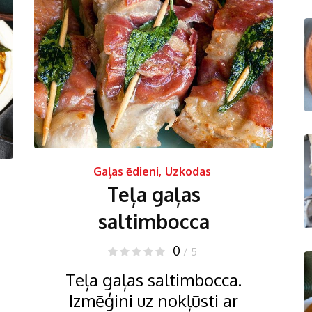
Gaļas ēdieni
,
Uzkodas
Teļa gaļas
saltimbocca
0
/ 5
Teļa gaļas saltimbocca.
Izmēģini uz nokļūsti ar