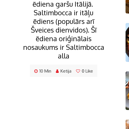
ēdiena garšu Itālijā.
Saltimbocca ir itāļu
ēdiens (populārs arī
Šveices dienvidos). Šī
ēdiena oriģinālais
nosaukums ir Saltimbocca
alla
10 Min
Ketija
0
Like