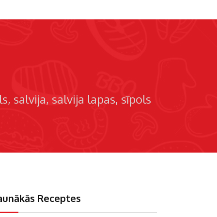
ls
salvija
salvija lapas
sīpols
aunākās Receptes