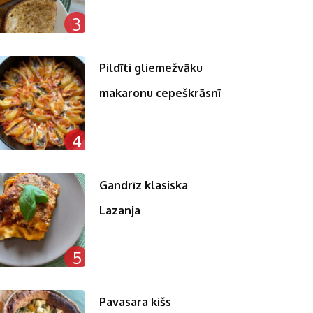
3
Pildīti gliemežvāku
makaronu cepeškrāsnī
4
Gandrīz klasiska
Lazanja
5
Pavasara kišs