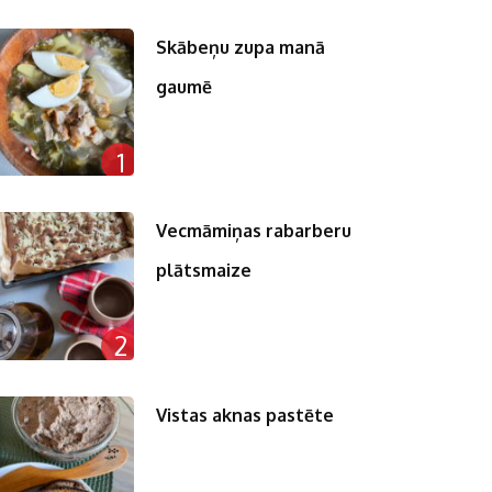
Skābeņu zupa manā
gaumē
1
Vecmāmiņas rabarberu
plātsmaize
2
Vistas aknas pastēte