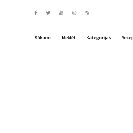
Skip
to
content
Sākums
Meklēt
Kategorijas
Rece