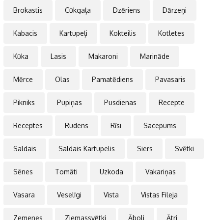
Brokastis
Cūkgaļa
Dzēriens
Dārzeņi
Kabacis
Kartupeļi
Kokteilis
Kotletes
Kūka
Lasis
Makaroni
Marināde
Mērce
Olas
Pamatēdiens
Pavasaris
Pikniks
Pupiņas
Pusdienas
Recepte
Receptes
Rudens
Rīsi
Sacepums
Saldais
Saldais Kartupelis
Siers
Svētki
Sēnes
Tomāti
Uzkoda
Vakariņas
Vasara
Veselīgi
Vista
Vistas Fileja
Zemenes
Ziemassvētki
Āboli
Ātri