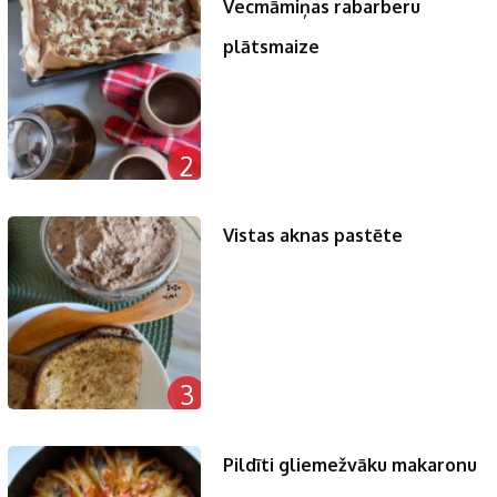
Vecmāmiņas rabarberu
plātsmaize
2
Vistas aknas pastēte
3
Pildīti gliemežvāku makaronu