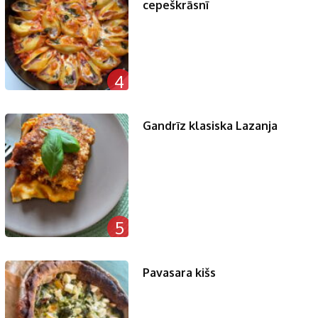
cepeškrāsnī
4
Gandrīz klasiska Lazanja
5
Pavasara kišs