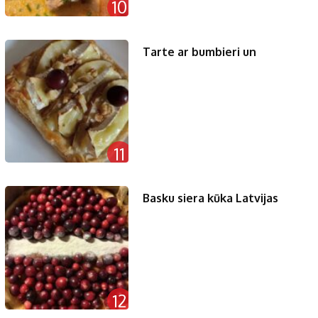
10
Tarte ar bumbieri un
11
Basku siera kūka Latvijas
12