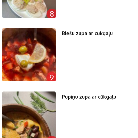
8
Biešu zupa ar cūkgaļu
9
Pupiņu zupa ar cūkgaļu