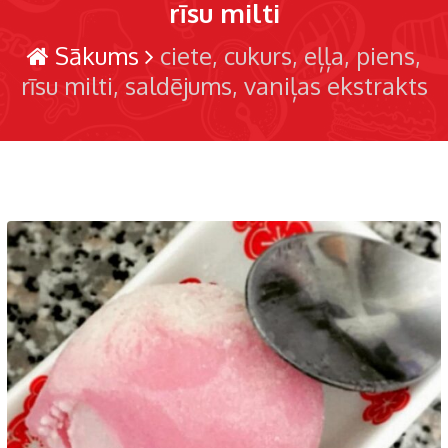
rīsu milti
Sākums
ciete
cukurs
eļļa
piens
rīsu milti
saldējums
vaniļas ekstrakts