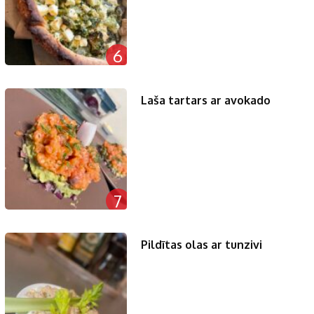
6
Laša tartars ar avokado
7
Pildītas olas ar tunzivi