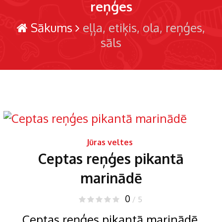
reņģes
Sākums
eļļa
etiķis
ola
reņģes
sāls
Jūras veltes
Ceptas reņģes pikantā
marinādē
0
/ 5
Ceptas reņģes pikantā marinādē.