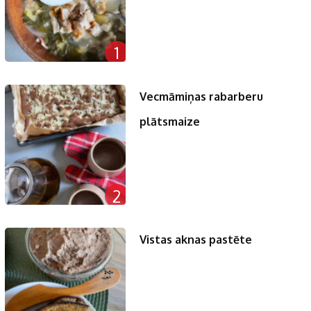
1
Vecmāmiņas rabarberu
plātsmaize
2
Vistas aknas pastēte