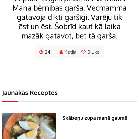
Mana bērnības garša. Vecmamma
gatavoja dikti garšīgi. Varēju tik
ēst un ēst. Šobrīd kaut kā laika
mazāk gatavot, bet tā garša,
24 H
Ketija
0
Like
Jaunākās Receptes
Skābeņu zupa manā gaumē