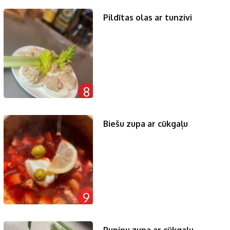
Pildītas olas ar tunzivi
8
Biešu zupa ar cūkgaļu
9
Pupiņu zupa ar cūkgaļu