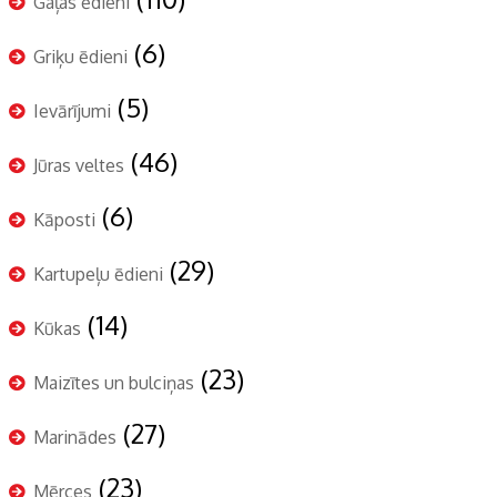
Gaļas ēdieni
(6)
Griķu ēdieni
(5)
Ievārījumi
(46)
Jūras veltes
(6)
Kāposti
(29)
Kartupeļu ēdieni
(14)
Kūkas
(23)
Maizītes un bulciņas
(27)
Marinādes
(23)
Mērces