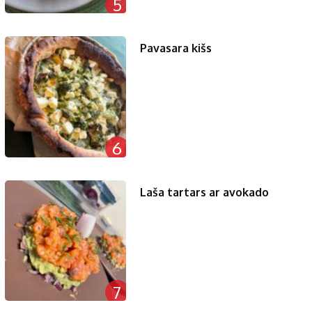
5
Pavasara kišs
6
Laša tartars ar avokado
7