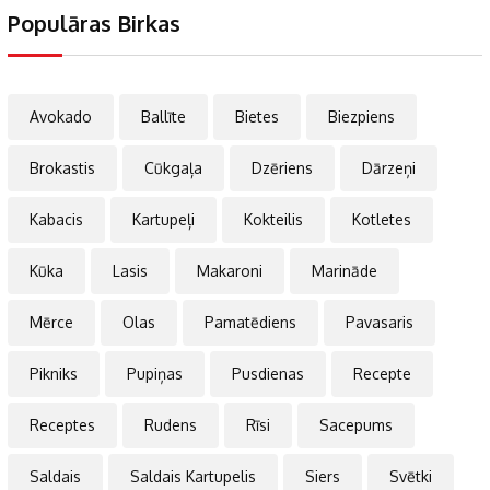
Populāras Birkas
Avokado
Ballīte
Bietes
Biezpiens
Brokastis
Cūkgaļa
Dzēriens
Dārzeņi
Kabacis
Kartupeļi
Kokteilis
Kotletes
Kūka
Lasis
Makaroni
Marināde
Mērce
Olas
Pamatēdiens
Pavasaris
Pikniks
Pupiņas
Pusdienas
Recepte
Receptes
Rudens
Rīsi
Sacepums
Saldais
Saldais Kartupelis
Siers
Svētki