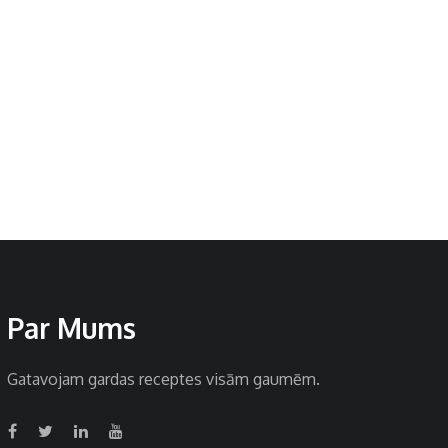
Par Mums
Gatavojam gardas receptes visām gaumēm.