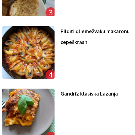
3
Pildīti gliemežvāku makaronu
cepeškrāsnī
4
Gandrīz klasiska Lazanja