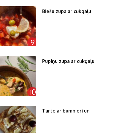
Biešu zupa ar cūkgaļu
9
Pupiņu zupa ar cūkgaļu
10
Tarte ar bumbieri un