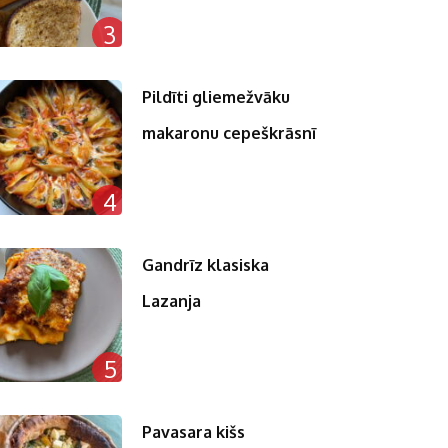
3
Pildīti gliemežvāku
makaronu cepeškrāsnī
4
Gandrīz klasiska
Lazanja
5
Pavasara kišs