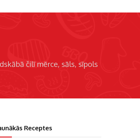
ldskābā čilī mērce
sāls
sīpols
aunākās Receptes