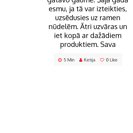
esmu, ja tā var izteikties,
uzsēdusies uz ramen
nūdelēm. Ātri uzvāras un
iet kopā ar dažādiem
produktiem. Sava
5 Min
Ketija
0
Like