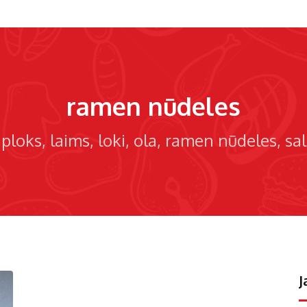
ramen nūdeles
iploks
laims
loki
ola
ramen nūdeles
sa
J