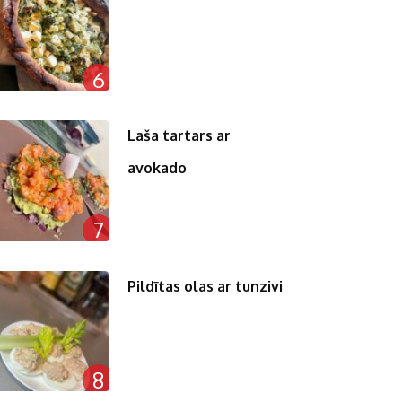
6
Laša tartars ar
avokado
7
Pildītas olas ar tunzivi
8