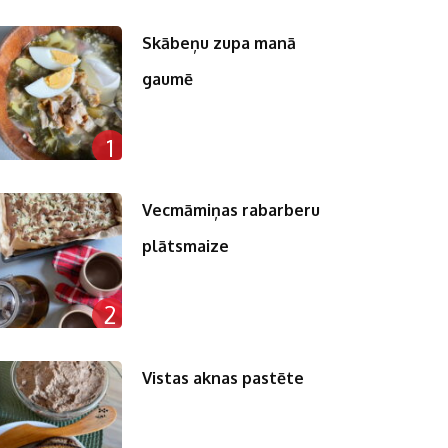
Skābeņu zupa manā
gaumē
1
Vecmāmiņas rabarberu
plātsmaize
2
Vistas aknas pastēte