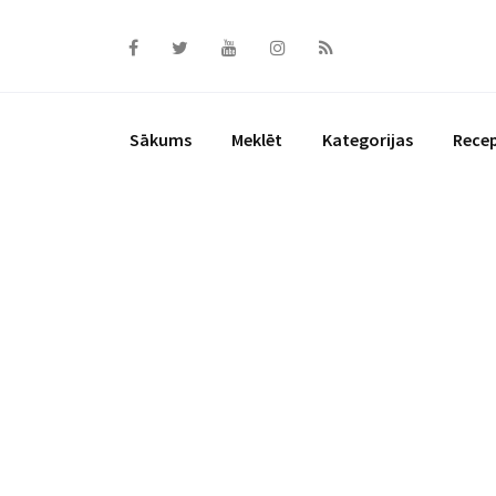
Skip
to
content
Sākums
Meklēt
Kategorijas
Rece