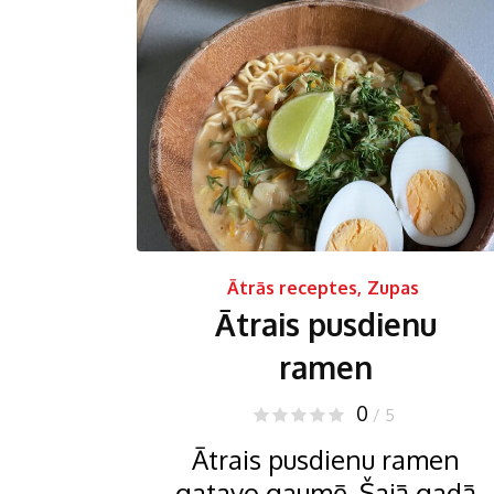
Ātrās receptes
,
Zupas
Ātrais pusdienu
ramen
0
/ 5
Ātrais pusdienu ramen
gatavo gaumē. Šajā gadā