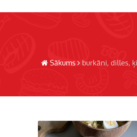
Sākums
burkāni
dilles
ķ