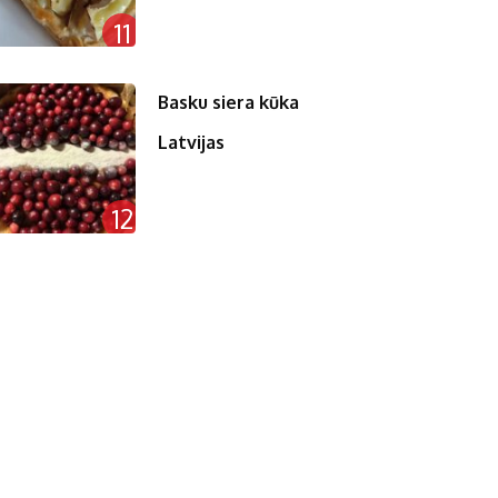
11
Basku siera kūka
Latvijas
12