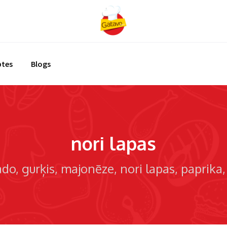
ptes
Blogs
nori lapas
ado
gurķis
majonēze
nori lapas
paprika