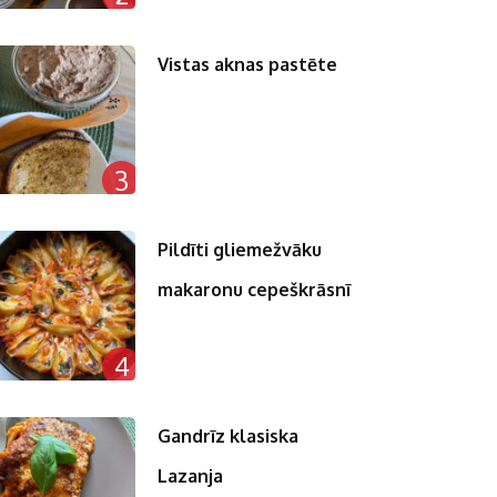
Vistas aknas pastēte
3
Pildīti gliemežvāku
makaronu cepeškrāsnī
4
Gandrīz klasiska
Lazanja