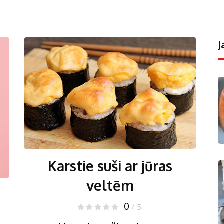
J
Karstie suši ar jūras
veltēm
0
/ 5