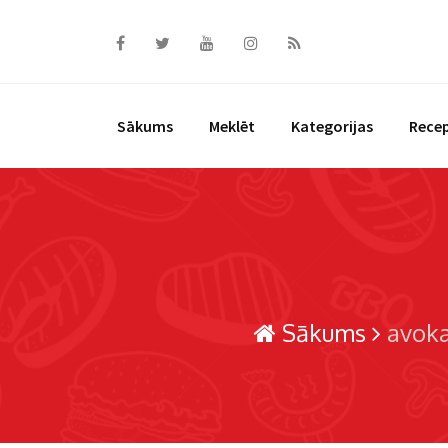
Skip
to
content
Sākums
Meklēt
Kategorijas
Rece
Sākums
avok