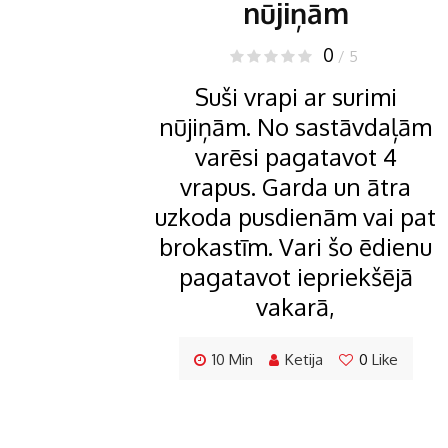
nūjiņām
0
/ 5
Suši vrapi ar surimi
nūjiņām. No sastāvdaļām
varēsi pagatavot 4
vrapus. Garda un ātra
uzkoda pusdienām vai pat
brokastīm. Vari šo ēdienu
pagatavot iepriekšējā
vakarā,
10 Min
Ketija
0
Like