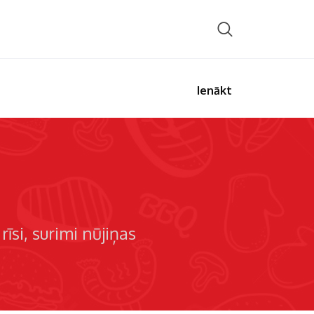
Ienākt
rīsi
surimi nūjiņas