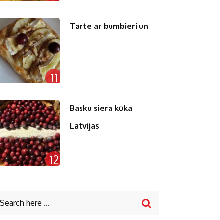
Tarte ar bumbieri un
11
Basku siera kūka
Latvijas
12