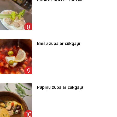
8
Biešu zupa ar cūkgaļu
9
Pupiņu zupa ar cūkgaļu
10