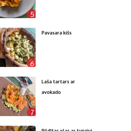
5
Pavasara kišs
6
Laša tartars ar
avokado
7
Pildītas olas ar tunzivi