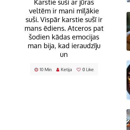
Karstie suši ar jūras
veltēm ir mani mīļākie
suši. Vispār karstie sušī ir
mans ēdiens. Atceros pat
šodien kādas emocijas
man bija, kad ieraudzīju
un
10 Min
Ketija
0
Like