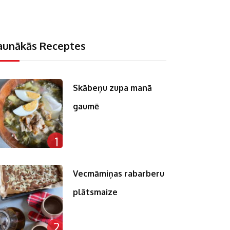
aunākās Receptes
Skābeņu zupa manā
gaumē
1
Vecmāmiņas rabarberu
plātsmaize
2