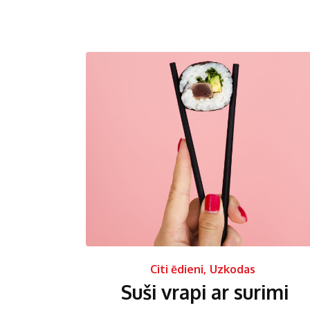
Citi ēdieni
,
Uzkodas
Suši vrapi ar surimi