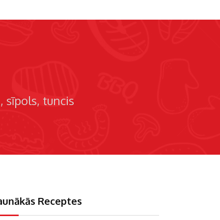
s
sīpols
tuncis
aunākās Receptes