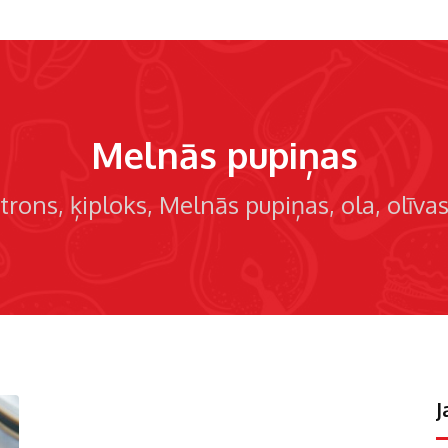
Melnās pupiņas
itrons
ķiploks
Melnās pupiņas
ola
olīva
J