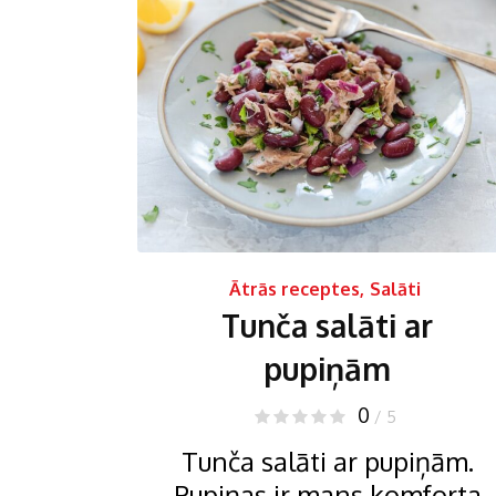
Ātrās receptes
,
Salāti
Tunča salāti ar
pupiņām
0
/ 5
Tunča salāti ar pupiņām.
Pupiņas ir mans komforta