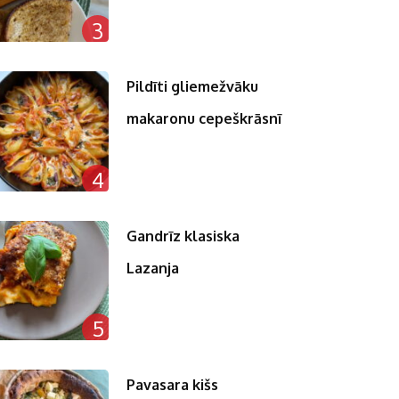
3
Pildīti gliemežvāku
makaronu cepeškrāsnī
4
Gandrīz klasiska
Lazanja
5
Pavasara kišs