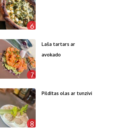
6
Laša tartars ar
avokado
7
Pildītas olas ar tunzivi
8