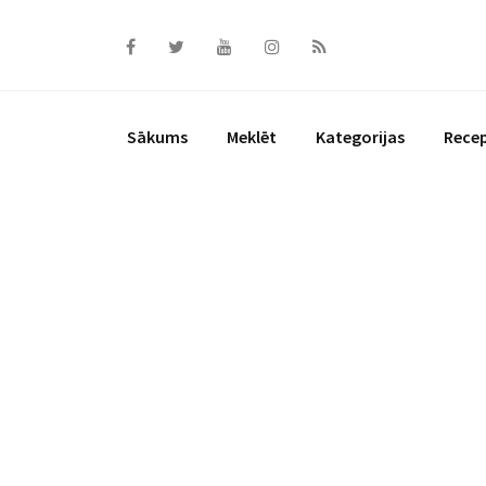
Skip
to
content
Sākums
Meklēt
Kategorijas
Rece