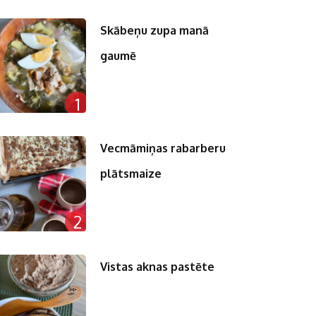
Skābeņu zupa manā
gaumē
1
Vecmāmiņas rabarberu
plātsmaize
2
Vistas aknas pastēte