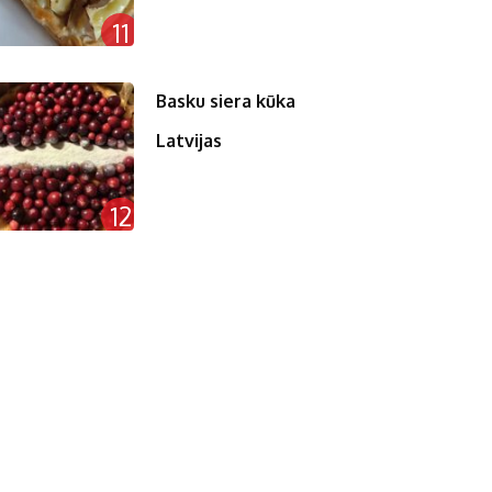
11
Basku siera kūka
Latvijas
12