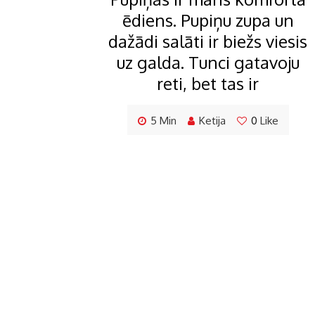
ēdiens. Pupiņu zupa un
dažādi salāti ir biežs viesis
uz galda. Tunci gatavoju
reti, bet tas ir
5 Min
Ketija
0
Like