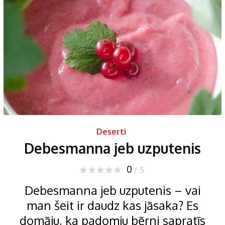
Deserti
Debesmanna jeb uzputenis
0
/ 5
Debesmanna jeb uzputenis – vai
man šeit ir daudz kas jāsaka? Es
domāju, ka padomju bērni sapratīs