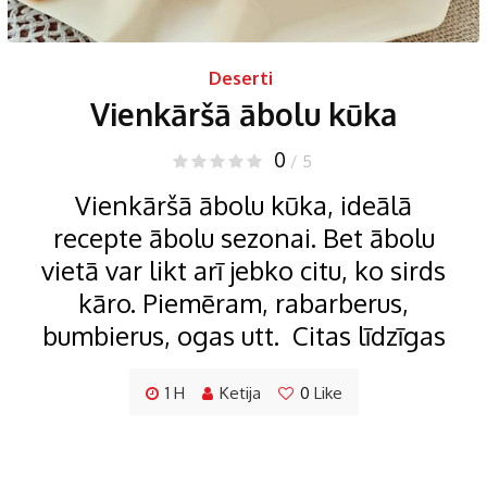
Deserti
Vienkāršā ābolu kūka
0
/ 5
Vienkāršā ābolu kūka, ideālā
recepte ābolu sezonai. Bet ābolu
vietā var likt arī jebko citu, ko sirds
kāro. Piemēram, rabarberus,
bumbierus, ogas utt. Citas līdzīgas
1 H
Ketija
0
Like