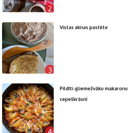
2
Vistas aknas pastēte
3
Pildīti gliemežvāku makaronu
cepeškrāsnī
4