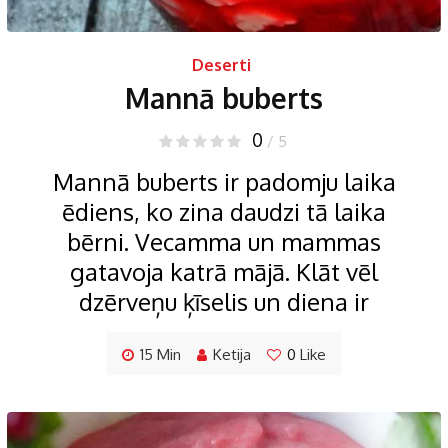
Deserti
Mannā buberts
0
/ 5
Mannā buberts ir padomju laika
ēdiens, ko zina daudzi tā laika
bērni. Vecamma un mammas
gatavoja katrā mājā. Klāt vēl
dzērveņu ķīselis un diena ir
15 Min
Ketija
0
Like