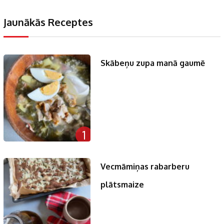
Jaunākās Receptes
Skābeņu zupa manā gaumē
1
Vecmāmiņas rabarberu
plātsmaize