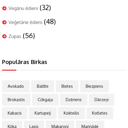
(32)
Vegānu ēdieni
(48)
Veģetārie ēdieni
(56)
Zupas
Populāras Birkas
Avokado
Ballīte
Bietes
Biezpiens
Brokastis
Cūkgaļa
Dzēriens
Dārzeņi
Kabacis
Kartupeļi
Kokteilis
Kotletes
Kūka
Lasis
Makaroni
Marināde