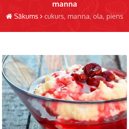
manna
Sākums
cukurs
manna
ola
piens