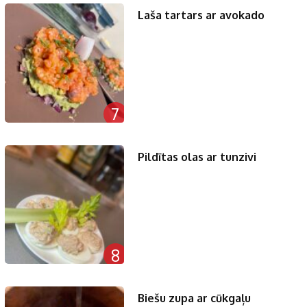
Laša tartars ar avokado
7
Pildītas olas ar tunzivi
8
Biešu zupa ar cūkgaļu