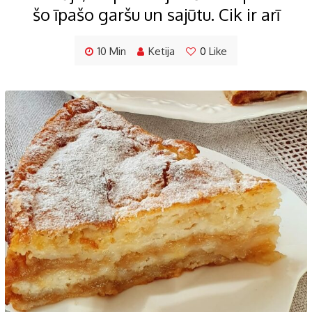
šo īpašo garšu un sajūtu. Cik ir arī
10 Min
Ketija
0
Like