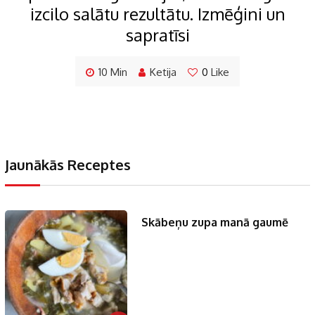
izcilo salātu rezultātu. Izmēģini un
sapratīsi
10 Min
Ketija
0
Like
Jaunākās Receptes
Skābeņu zupa manā gaumē