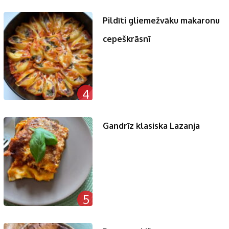
Pildīti gliemežvāku makaronu
cepeškrāsnī
4
Gandrīz klasiska Lazanja
5