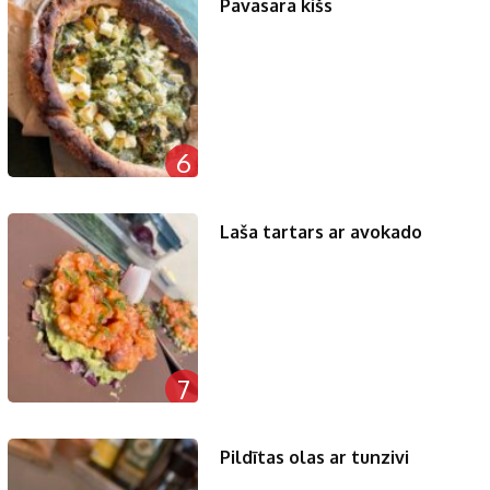
Pavasara kišs
6
Laša tartars ar avokado
7
Pildītas olas ar tunzivi