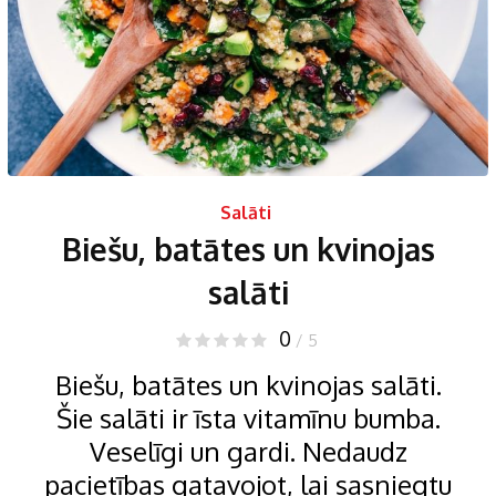
Salāti
Biešu, batātes un kvinojas
salāti
0
/ 5
Biešu, batātes un kvinojas salāti.
Šie salāti ir īsta vitamīnu bumba.
Veselīgi un gardi. Nedaudz
pacietības gatavojot, lai sasniegtu