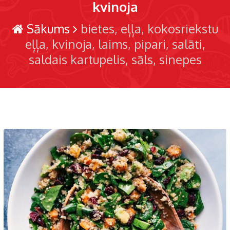
kvinoja
Sākums
bietes
eļļa
kokosriekstu
eļļa
kvinoja
laims
pipari
salāti
saldais kartupelis
sāls
sinepes