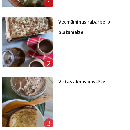
1
Vecmāmiņas rabarberu
plātsmaize
2
Vistas aknas pastēte
3