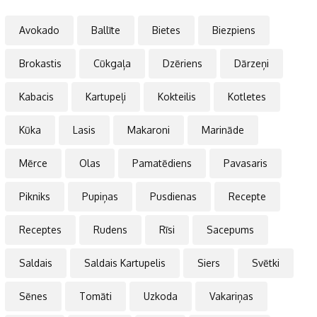
Avokado
Ballīte
Bietes
Biezpiens
Brokastis
Cūkgaļa
Dzēriens
Dārzeņi
Kabacis
Kartupeļi
Kokteilis
Kotletes
Kūka
Lasis
Makaroni
Marināde
Mērce
Olas
Pamatēdiens
Pavasaris
Pikniks
Pupiņas
Pusdienas
Recepte
Receptes
Rudens
Rīsi
Sacepums
Saldais
Saldais Kartupelis
Siers
Svētki
Sēnes
Tomāti
Uzkoda
Vakariņas