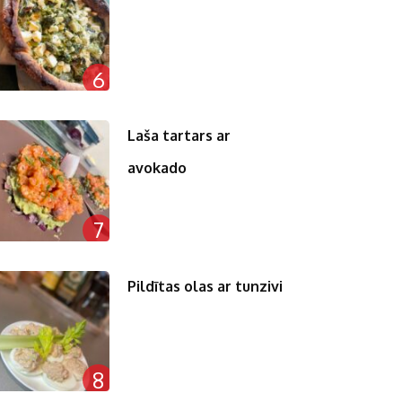
6
Laša tartars ar
avokado
7
Pildītas olas ar tunzivi
8