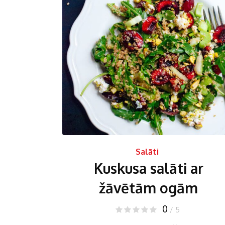
Salāti
Kuskusa salāti ar
žāvētām ogām
0
/ 5