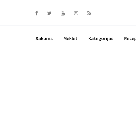
Skip
to
content
Sākums
Meklēt
Kategorijas
Rece