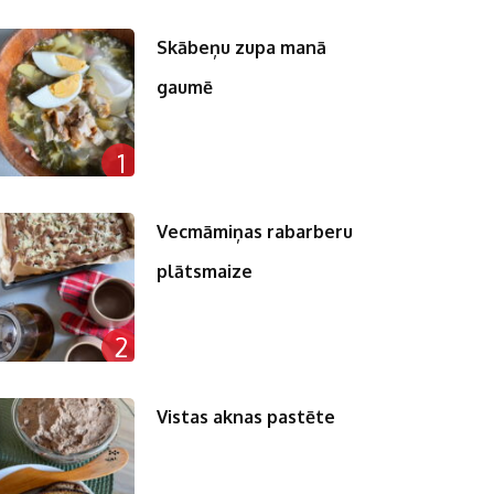
Skābeņu zupa manā
gaumē
1
Vecmāmiņas rabarberu
plātsmaize
2
Vistas aknas pastēte