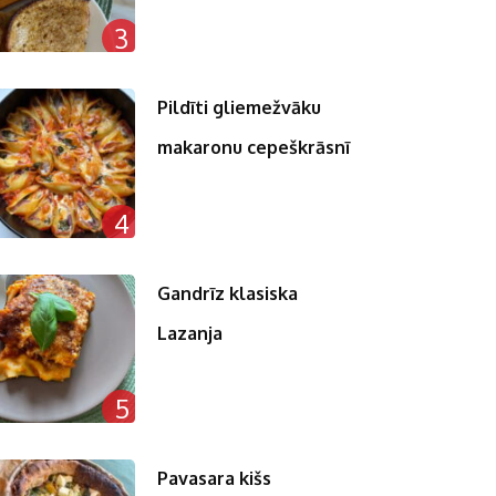
3
Pildīti gliemežvāku
makaronu cepeškrāsnī
4
Gandrīz klasiska
Lazanja
5
Pavasara kišs