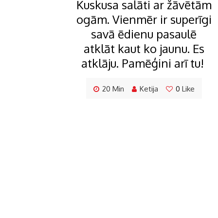
Kuskusa salāti ar žāvētām
ogām. Vienmēr ir superīgi
savā ēdienu pasaulē
atklāt kaut ko jaunu. Es
atklāju. Pamēģini arī tu!
20 Min
Ketija
0
Like