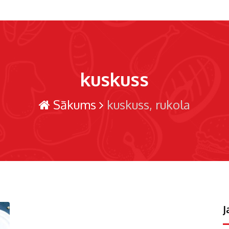
kuskuss
Sākums
kuskuss
rukola
J