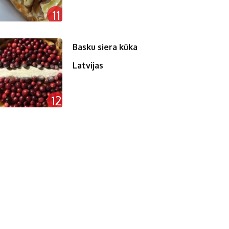
11
Basku siera kūka
Latvijas
12