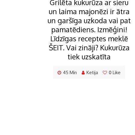
Grilēta kukurūza ar sieru
un laima majonēzi ir ātra
un garšīga uzkoda vai pat
pamatēdiens. Izmēģini!
Līdzīgas receptes meklē
ŠEIT. Vai zināji? Kukurūza
tiek uzskatīta
45 Min
Ketija
0
Like