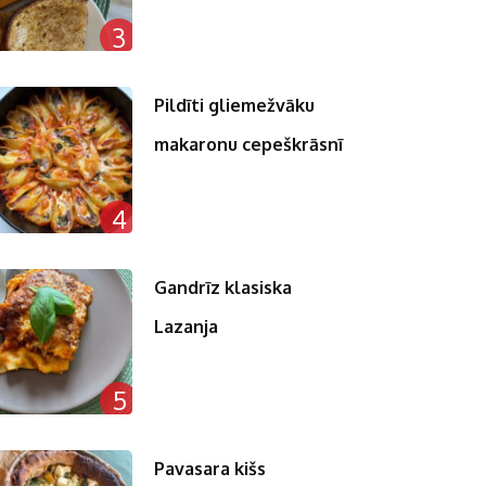
3
Pildīti gliemežvāku
makaronu cepeškrāsnī
4
Gandrīz klasiska
Lazanja
5
Pavasara kišs