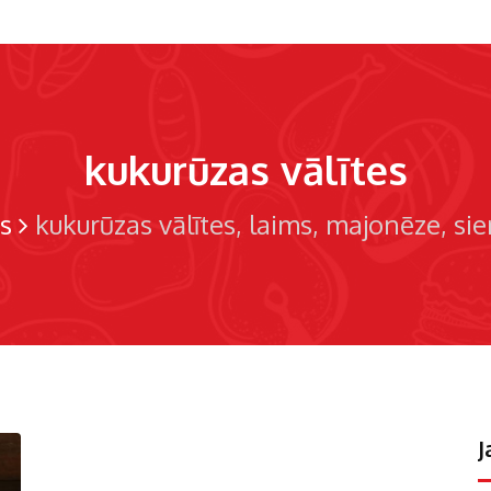
kukurūzas vālītes
s
kukurūzas vālītes
laims
majonēze
sie
J