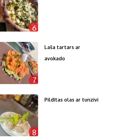
6
Laša tartars ar
avokado
7
Pildītas olas ar tunzivi
8