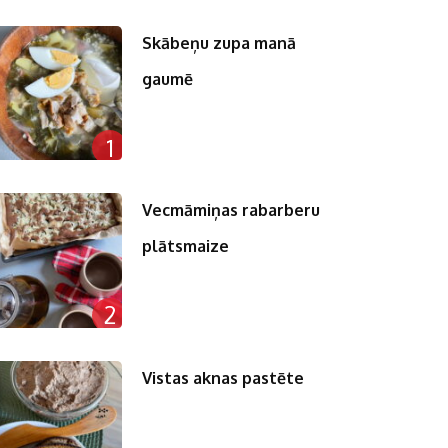
Skābeņu zupa manā
gaumē
1
Vecmāmiņas rabarberu
plātsmaize
2
Vistas aknas pastēte