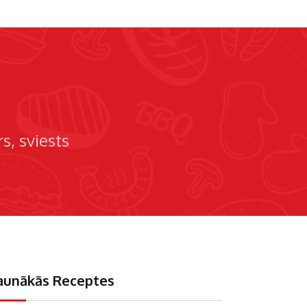
rs
sviests
aunākās Receptes