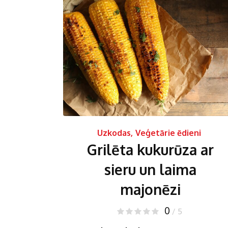
Uzkodas
,
Veģetārie ēdieni
Grilēta kukurūza ar
sieru un laima
majonēzi
0
/ 5