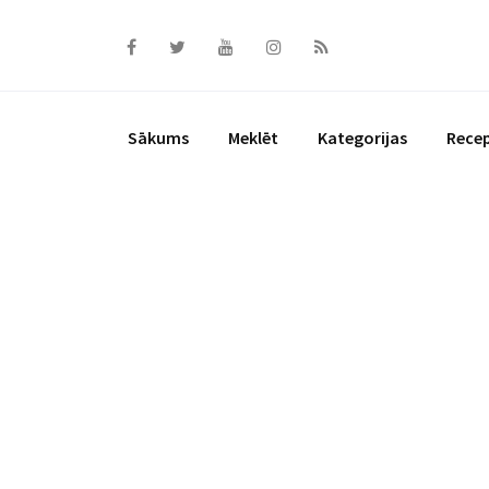
Skip
to
content
Sākums
Meklēt
Kategorijas
Rece