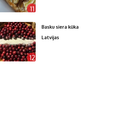
11
Basku siera kūka
Latvijas
12