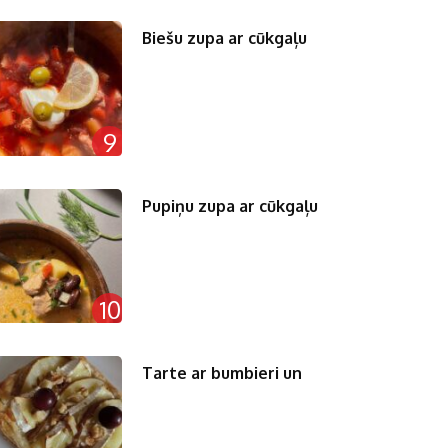
Biešu zupa ar cūkgaļu
9
Pupiņu zupa ar cūkgaļu
10
Tarte ar bumbieri un