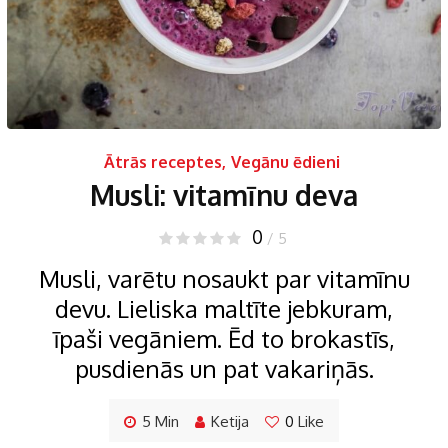
Ātrās receptes
,
Vegānu ēdieni
Musli: vitamīnu deva
0
/ 5
Musli, varētu nosaukt par vitamīnu
devu. Lieliska maltīte jebkuram,
īpaši vegāniem. Ēd to brokastīs,
pusdienās un pat vakariņās.
5 Min
Ketija
0
Like