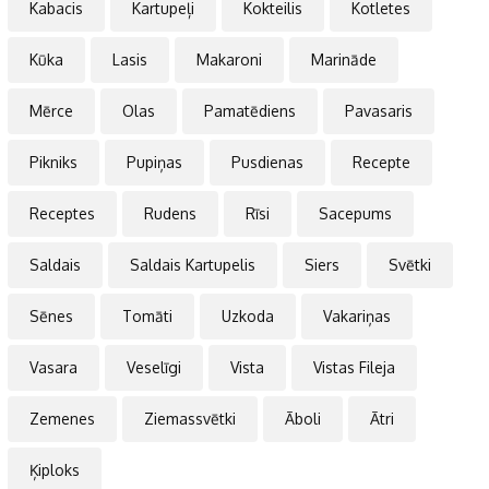
Kabacis
Kartupeļi
Kokteilis
Kotletes
Kūka
Lasis
Makaroni
Marināde
Mērce
Olas
Pamatēdiens
Pavasaris
Pikniks
Pupiņas
Pusdienas
Recepte
Receptes
Rudens
Rīsi
Sacepums
Saldais
Saldais Kartupelis
Siers
Svētki
Sēnes
Tomāti
Uzkoda
Vakariņas
Vasara
Veselīgi
Vista
Vistas Fileja
Zemenes
Ziemassvētki
Āboli
Ātri
Ķiploks