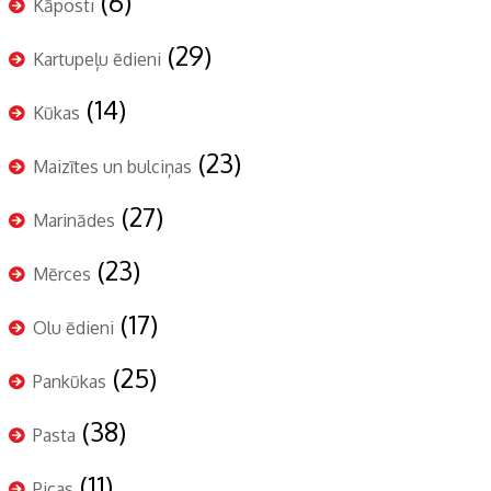
(6)
Kāposti
(29)
Kartupeļu ēdieni
(14)
Kūkas
(23)
Maizītes un bulciņas
(27)
Marinādes
(23)
Mērces
(17)
Olu ēdieni
(25)
Pankūkas
(38)
Pasta
(11)
Picas