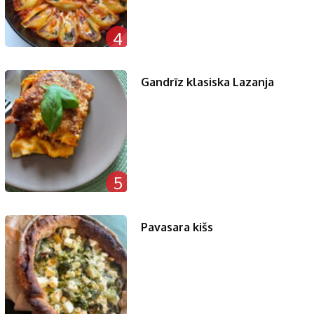
4
Gandrīz klasiska Lazanja
5
Pavasara kišs