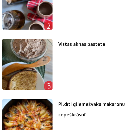
2
Vistas aknas pastēte
3
Pildīti gliemežvāku makaronu
cepeškrāsnī