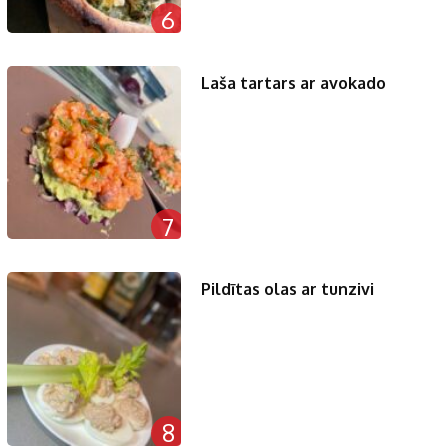
6
Laša tartars ar avokado
7
Pildītas olas ar tunzivi
8