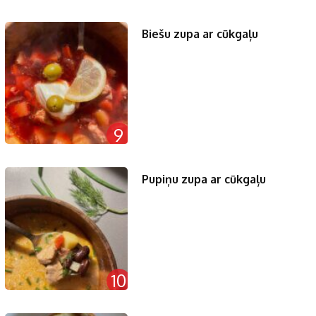
Biešu zupa ar cūkgaļu
9
Pupiņu zupa ar cūkgaļu
10