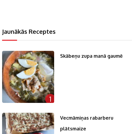
Jaunākās Receptes
Skābeņu zupa manā gaumē
1
Vecmāmiņas rabarberu
plātsmaize