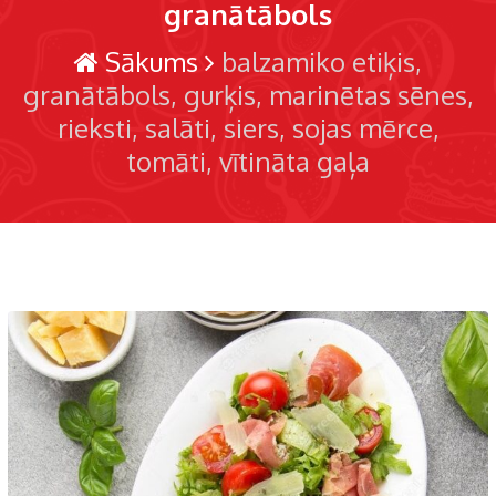
granātābols
Sākums
balzamiko etiķis
granātābols
gurķis
marinētas sēnes
rieksti
salāti
siers
sojas mērce
tomāti
vītināta gaļa