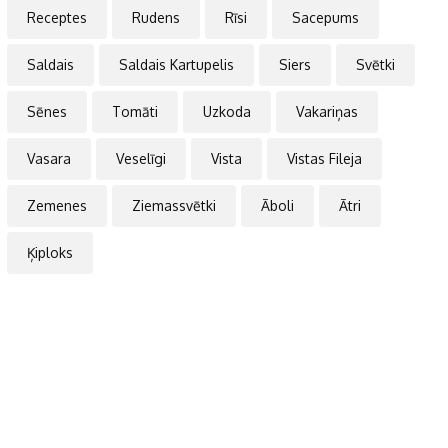
Receptes
Rudens
Rīsi
Sacepums
Saldais
Saldais Kartupelis
Siers
Svētki
Sēnes
Tomāti
Uzkoda
Vakariņas
Vasara
Veselīgi
Vista
Vistas Fileja
Zemenes
Ziemassvētki
Āboli
Ātri
Ķiploks