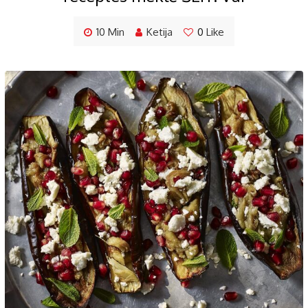
10 Min
Ketija
0
Like