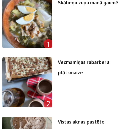
Skābeņu zupa manā gaumē
1
Vecmāmiņas rabarberu
plātsmaize
2
Vistas aknas pastēte