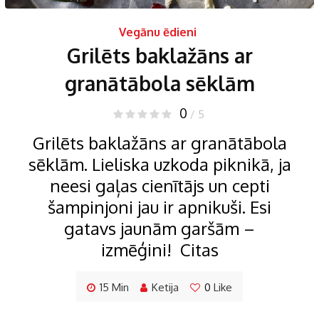
Vegānu ēdieni
Grilēts baklažāns ar
granātābola sēklām
0
/ 5
Grilēts baklažāns ar granātābola
sēklām. Lieliska uzkoda piknikā, ja
neesi gaļas cienītājs un cepti
šampinjoni jau ir apnikuši. Esi
gatavs jaunām garšām –
izmēģini! Citas
15 Min
Ketija
0
Like