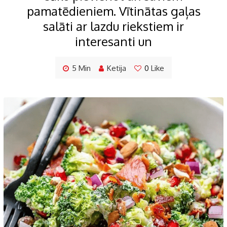
pamatēdieniem. Vītinātas gaļas
salāti ar lazdu riekstiem ir
interesanti un
5 Min
Ketija
0
Like