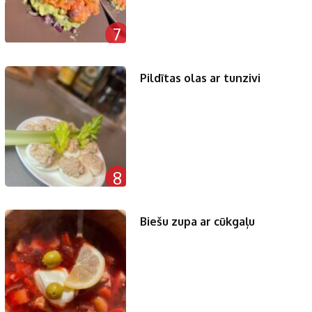
7
Pildītas olas ar tunzivi
8
Biešu zupa ar cūkgaļu