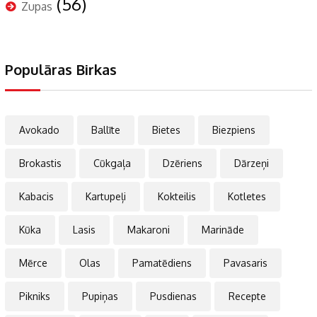
(56)
Zupas
Populāras Birkas
Avokado
Ballīte
Bietes
Biezpiens
Brokastis
Cūkgaļa
Dzēriens
Dārzeņi
Kabacis
Kartupeļi
Kokteilis
Kotletes
Kūka
Lasis
Makaroni
Marināde
Mērce
Olas
Pamatēdiens
Pavasaris
Pikniks
Pupiņas
Pusdienas
Recepte