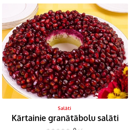
Salāti
Kārtainie granātābolu salāti
0