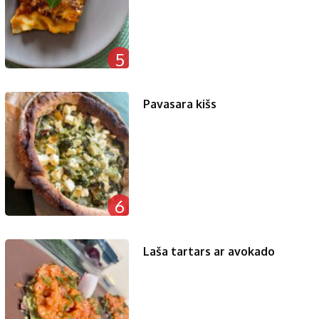
5
Pavasara kišs
6
Laša tartars ar avokado