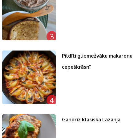
3
Pildīti gliemežvāku makaronu
cepeškrāsnī
4
Gandrīz klasiska Lazanja