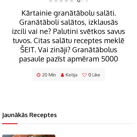
/ 5
Kārtainie granātābolu salāti.
Granātāboli salātos, izklausās
izcili vai ne? Palutini svētkos savus
tuvos. Citas salātu receptes meklē
ŠEIT. Vai zināji? Granātābolus
pasaule pazīst apmēram 5000
20 Min
Ketija
0
Like
Jaunākās Receptes