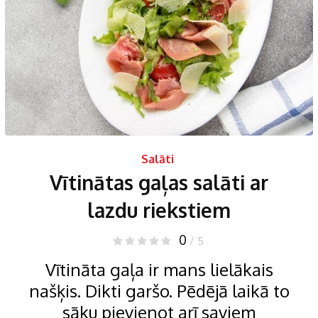
Salāti
Vītinātas gaļas salāti ar
lazdu riekstiem
0
/ 5
Vītināta gaļa ir mans lielākais
našķis. Dikti garšo. Pēdējā laikā to
sāku pievienot arī saviem