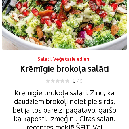
Salāti
,
Veģetārie ēdieni
Krēmīgie brokoļa salāti
0
/ 5
Krēmīgie brokoļa salāti. Zinu, ka
daudziem brokoļi neiet pie sirds,
bet ja tos pareizi pagatavo, garšo
kā kāposti. Izmēģini! Citas salātu
receptes meklē ŠEIT. Vai