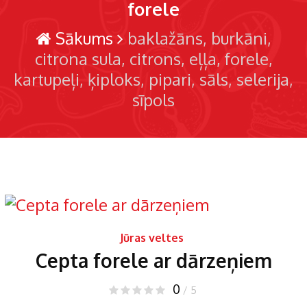
forele
Sākums
baklažāns
burkāni
citrona sula
citrons
eļļa
forele
kartupeļi
ķiploks
pipari
sāls
selerija
sīpols
Jūras veltes
Cepta forele ar dārzeņiem
0
/ 5