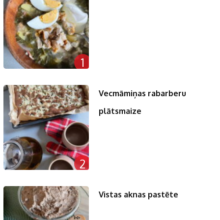
1
Vecmāmiņas rabarberu
plātsmaize
2
Vistas aknas pastēte