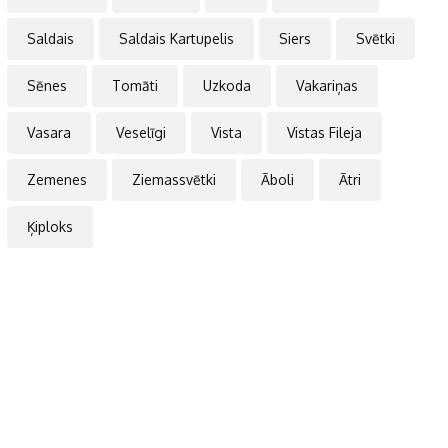
Saldais
Saldais Kartupelis
Siers
Svētki
Sēnes
Tomāti
Uzkoda
Vakariņas
Vasara
Veselīgi
Vista
Vistas Fileja
Zemenes
Ziemassvētki
Āboli
Ātri
Ķiploks