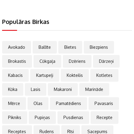
Populāras Birkas
Avokado
Ballīte
Bietes
Biezpiens
Brokastis
Cūkgaļa
Dzēriens
Dārzeņi
Kabacis
Kartupeļi
Kokteilis
Kotletes
Kūka
Lasis
Makaroni
Marināde
Mērce
Olas
Pamatēdiens
Pavasaris
Pikniks
Pupiņas
Pusdienas
Recepte
Receptes
Rudens
Rīsi
Sacepums