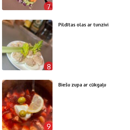
7
Pildītas olas ar tunzivi
8
Biešu zupa ar cūkgaļu
9