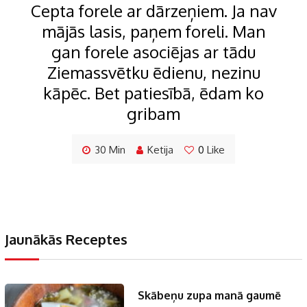
Cepta forele ar dārzeņiem. Ja nav
mājās lasis, paņem foreli. Man
gan forele asociējas ar tādu
Ziemassvētku ēdienu, nezinu
kāpēc. Bet patiesībā, ēdam ko
gribam
30 Min
Ketija
0
Like
Jaunākās Receptes
Skābeņu zupa manā gaumē