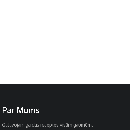
Par Mums
Gatavojam gardas receptes visām gaumēm.