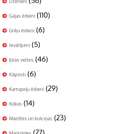
(56)
Dzērieni
(110)
Gaļas ēdieni
(6)
Griķu ēdieni
(5)
Ievārījumi
(46)
Jūras veltes
(6)
Kāposti
(29)
Kartupeļu ēdieni
(14)
Kūkas
(23)
Maizītes un bulciņas
(27)
Marinādes