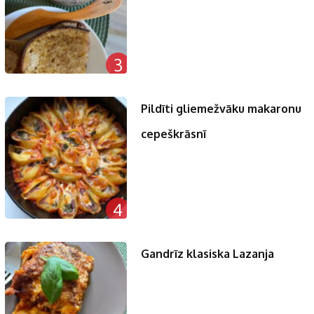
3
Pildīti gliemežvāku makaronu
cepeškrāsnī
4
Gandrīz klasiska Lazanja