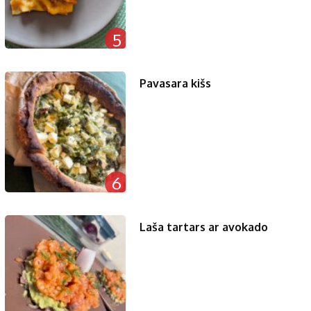
5
Pavasara kišs
6
Laša tartars ar avokado