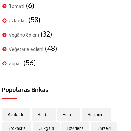
(6)
Tomāti
(58)
Uzkodas
(32)
Vegānu ēdieni
(48)
Veģetārie ēdieni
(56)
Zupas
Populāras Birkas
Avokado
Ballīte
Bietes
Biezpiens
Brokastis
Cūkgaļa
Dzēriens
Dārzeņi