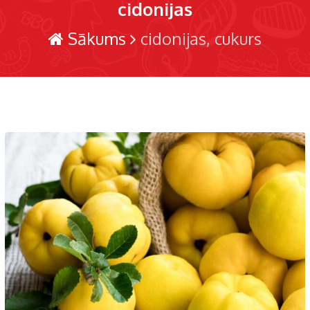
cidonijas
Sākums
cidonijas
cukurs