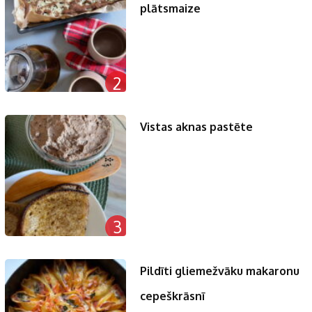
plātsmaize
2
Vistas aknas pastēte
3
Pildīti gliemežvāku makaronu
cepeškrāsnī