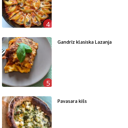
4
Gandrīz klasiska Lazanja
5
Pavasara kišs