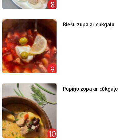
8
Biešu zupa ar cūkgaļu
9
Pupiņu zupa ar cūkgaļu
10