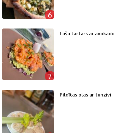
6
Laša tartars ar avokado
7
Pildītas olas ar tunzivi