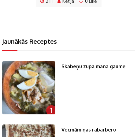
2 H
Ketija
0
Like
Jaunākās Receptes
Skābeņu zupa manā gaumē
1
Vecmāmiņas rabarberu