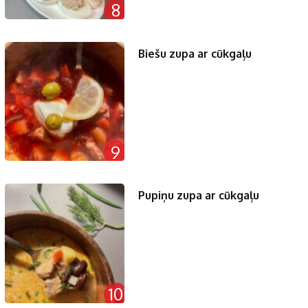
8
Biešu zupa ar cūkgaļu
9
Pupiņu zupa ar cūkgaļu
10