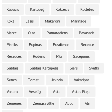
Kabacis
Kartupeļi
Kokteilis
Kotletes
Kūka
Lasis
Makaroni
Marināde
Mērce
Olas
Pamatēdiens
Pavasaris
Pikniks
Pupiņas
Pusdienas
Recepte
Receptes
Rudens
Rīsi
Sacepums
Saldais
Saldais Kartupelis
Siers
Svētki
Sēnes
Tomāti
Uzkoda
Vakariņas
Vasara
Veselīgi
Vista
Vistas Fileja
Zemenes
Ziemassvētki
Āboli
Ātri