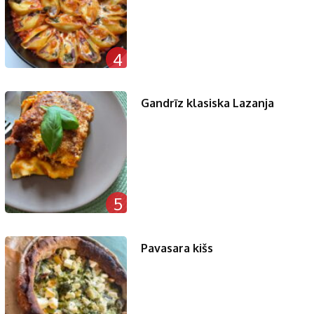
4
Gandrīz klasiska Lazanja
5
Pavasara kišs