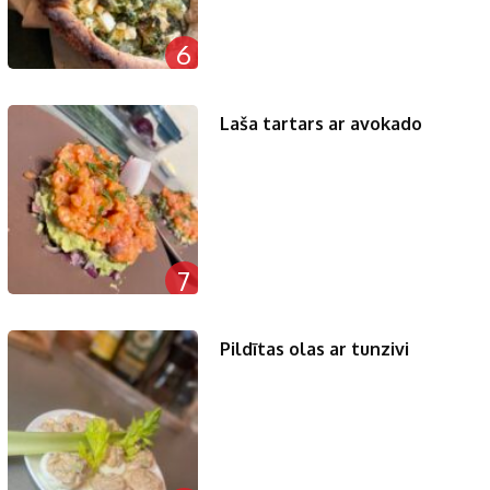
6
Laša tartars ar avokado
7
Pildītas olas ar tunzivi