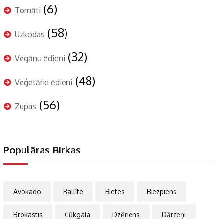
(6)
Tomāti
(58)
Uzkodas
(32)
Vegānu ēdieni
(48)
Veģetārie ēdieni
(56)
Zupas
Populāras Birkas
Avokado
Ballīte
Bietes
Biezpiens
Brokastis
Cūkgaļa
Dzēriens
Dārzeņi