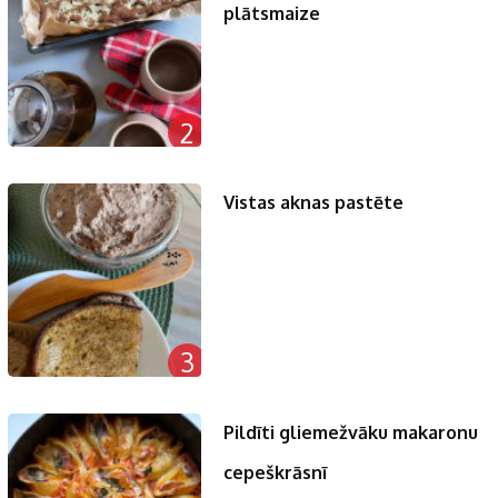
plātsmaize
2
Vistas aknas pastēte
3
Pildīti gliemežvāku makaronu
cepeškrāsnī