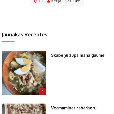
1 H
Ketija
0
Like
Jaunākās Receptes
Skābeņu zupa manā gaumē
1
Vecmāmiņas rabarberu