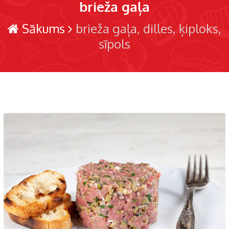
brieža gaļa
Sākums
brieža gaļa
dilles
ķiploks
sīpols