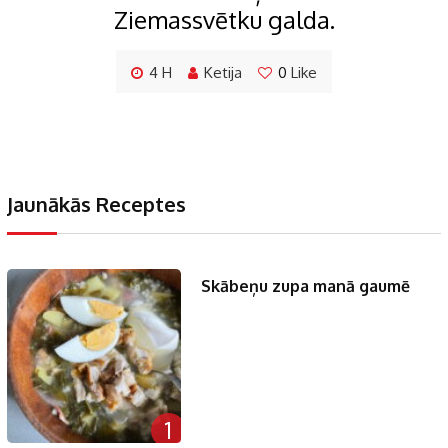
Ziemassvētku galda.
4 H
Ketija
0
Like
Jaunākās Receptes
Skābeņu zupa manā gaumē
1