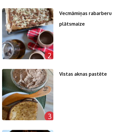
Vecmāmiņas rabarberu
plātsmaize
2
Vistas aknas pastēte
3