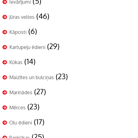
(5)
Ievārījumi
(46)
Jūras veltes
(6)
Kāposti
(29)
Kartupeļu ēdieni
(14)
Kūkas
(23)
Maizītes un bulciņas
(27)
Marinādes
(23)
Mērces
(17)
Olu ēdieni
(25)
Pankūkas