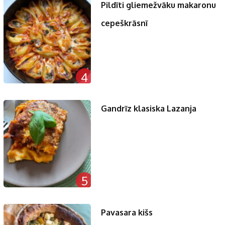
Pildīti gliemežvāku makaronu
cepeškrāsnī
4
Gandrīz klasiska Lazanja
5
Pavasara kišs