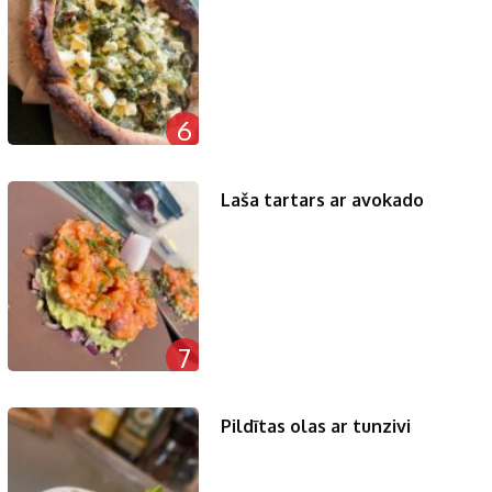
6
Laša tartars ar avokado
7
Pildītas olas ar tunzivi