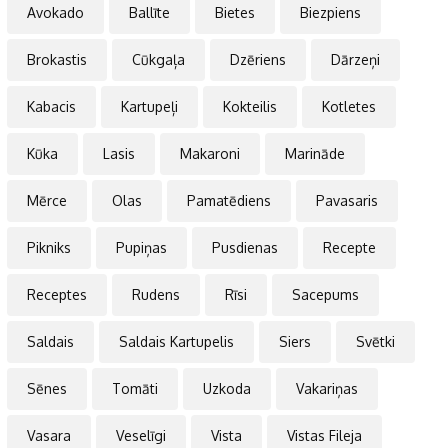
Avokado
Ballīte
Bietes
Biezpiens
Brokastis
Cūkgaļa
Dzēriens
Dārzeņi
Kabacis
Kartupeļi
Kokteilis
Kotletes
Kūka
Lasis
Makaroni
Marināde
Mērce
Olas
Pamatēdiens
Pavasaris
Pikniks
Pupiņas
Pusdienas
Recepte
Receptes
Rudens
Rīsi
Sacepums
Saldais
Saldais Kartupelis
Siers
Svētki
Sēnes
Tomāti
Uzkoda
Vakariņas
Vasara
Veselīgi
Vista
Vistas Fileja