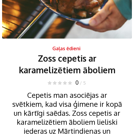
Gaļas ēdieni
Zoss cepetis ar
karamelizētiem āboliem
0
/ 5
Cepetis man asociējas ar
svētkiem, kad visa ģimene ir kopā
un kārtīgi saēdas. Zoss cepetis ar
karamelizētiem āboliem lieliski
iederas uz Mārtiņdienas un