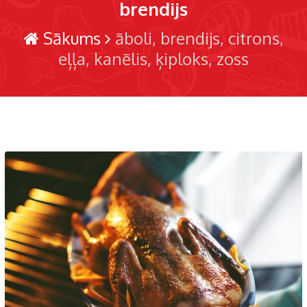
brendijs
Sākums
āboli
brendijs
citrons
eļļa
kanēlis
ķiploks
zoss