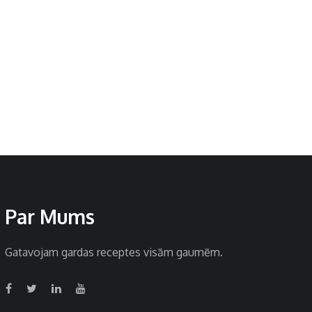
Par Mums
Gatavojam gardas receptes visām gaumēm.