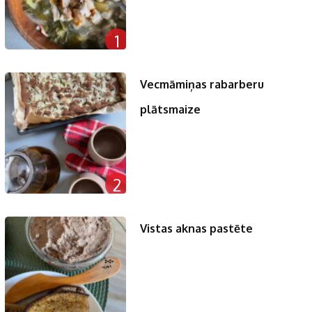
1
Vecmāmiņas rabarberu
plātsmaize
2
Vistas aknas pastēte