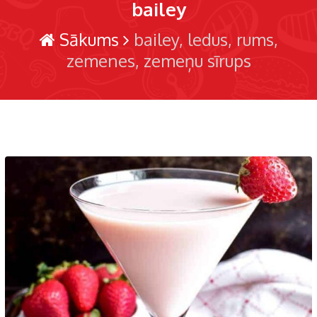
bailey
Sākums
bailey
ledus
rums
zemenes
zemeņu sīrups