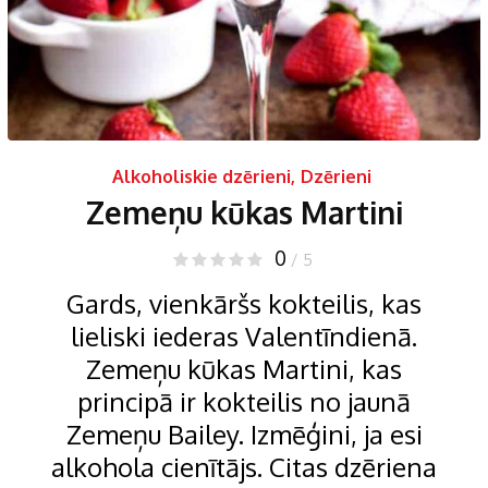
Alkoholiskie dzērieni
,
Dzērieni
Zemeņu kūkas Martini
0
/ 5
Gards, vienkāršs kokteilis, kas
lieliski iederas Valentīndienā.
Zemeņu kūkas Martini, kas
principā ir kokteilis no jaunā
Zemeņu Bailey. Izmēģini, ja esi
alkohola cienītājs. Citas dzēriena