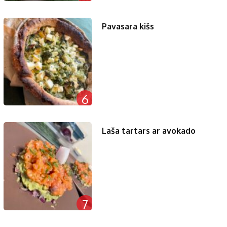
Pavasara kišs
6
Laša tartars ar avokado
7