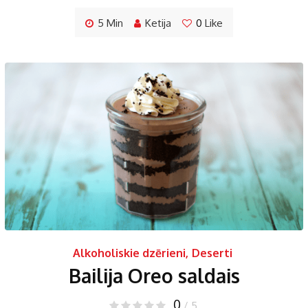
5 Min
Ketija
0
Like
Alkoholiskie dzērieni
,
Deserti
Bailija Oreo saldais
0
/ 5