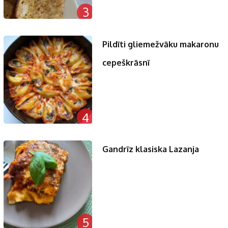
3
Pildīti gliemežvāku makaronu
cepeškrāsnī
4
Gandrīz klasiska Lazanja
5