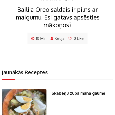
Bailija Oreo saldais ir pilns ar
maigumu. Esi gatavs apsēsties
mākoņos?
10 Min
Ketija
0
Like
Jaunākās Receptes
Skābeņu zupa manā gaumē