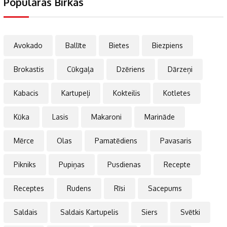
Populāras Birkas
Avokado
Ballīte
Bietes
Biezpiens
Brokastis
Cūkgaļa
Dzēriens
Dārzeņi
Kabacis
Kartupeļi
Kokteilis
Kotletes
Kūka
Lasis
Makaroni
Marināde
Mērce
Olas
Pamatēdiens
Pavasaris
Pikniks
Pupiņas
Pusdienas
Recepte
Receptes
Rudens
Rīsi
Sacepums
Saldais
Saldais Kartupelis
Siers
Svētki