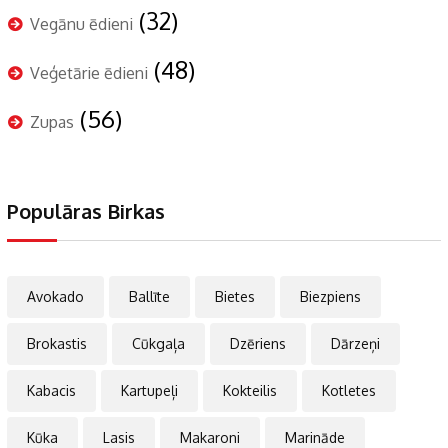
(32)
Vegānu ēdieni
(48)
Veģetārie ēdieni
(56)
Zupas
Populāras Birkas
Avokado
Ballīte
Bietes
Biezpiens
Brokastis
Cūkgaļa
Dzēriens
Dārzeņi
Kabacis
Kartupeļi
Kokteilis
Kotletes
Kūka
Lasis
Makaroni
Marināde