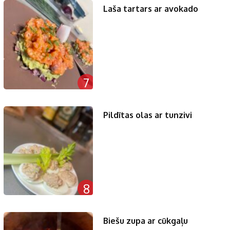
Laša tartars ar avokado
7
Pildītas olas ar tunzivi
8
Biešu zupa ar cūkgaļu