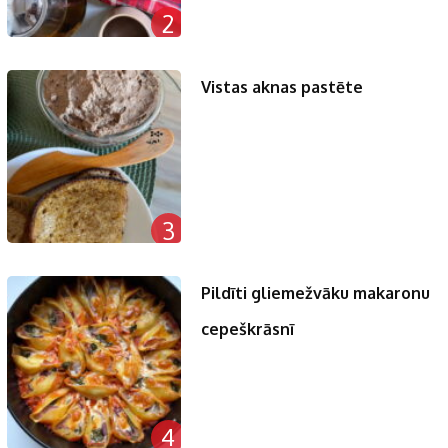
2
Vistas aknas pastēte
3
Pildīti gliemežvāku makaronu
cepeškrāsnī
4