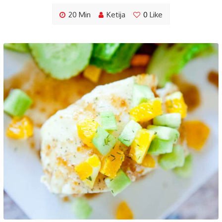
20 Min
Ketija
0
Like