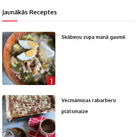
Jaunākās Receptes
Skābeņu zupa manā gaumē
1
Vecmāmiņas rabarberu
plātsmaize