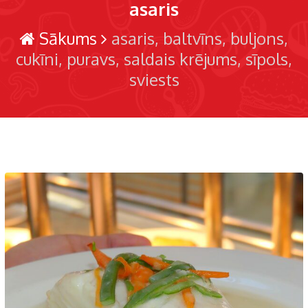
asaris
Sākums
asaris
baltvīns
buljons
cukīni
puravs
saldais krējums
sīpols
sviests