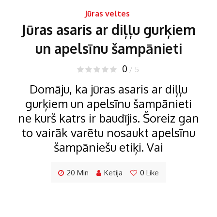
Jūras veltes
Jūras asaris ar diļļu gurķiem
un apelsīnu šampānieti
0
/ 5
Domāju, ka jūras asaris ar diļļu
gurķiem un apelsīnu šampānieti
ne kurš katrs ir baudījis. Šoreiz gan
to vairāk varētu nosaukt apelsīnu
šampāniešu etiķi. Vai
20 Min
Ketija
0
Like