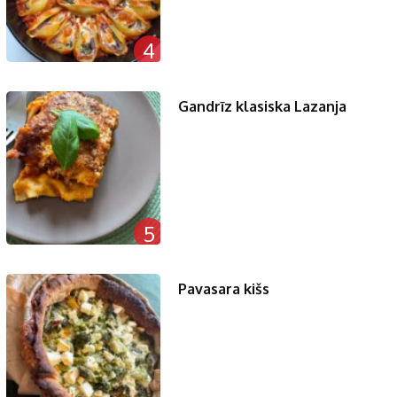
4
Gandrīz klasiska Lazanja
5
Pavasara kišs