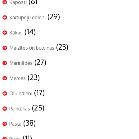
(6)
Kāposti
(29)
Kartupeļu ēdieni
(14)
Kūkas
(23)
Maizītes un bulciņas
(27)
Marinādes
(23)
Mērces
(17)
Olu ēdieni
(25)
Pankūkas
(38)
Pasta
(11)