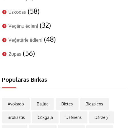
(58)
Uzkodas
(32)
Vegānu ēdieni
(48)
Veģetārie ēdieni
(56)
Zupas
Populāras Birkas
Avokado
Ballīte
Bietes
Biezpiens
Brokastis
Cūkgaļa
Dzēriens
Dārzeņi