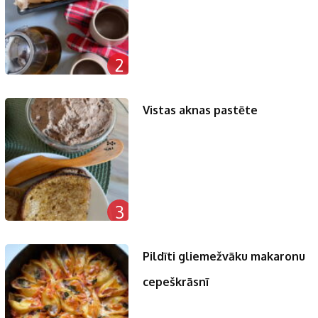
2
Vistas aknas pastēte
3
Pildīti gliemežvāku makaronu
cepeškrāsnī