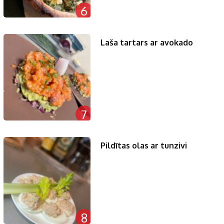
6
Laša tartars ar avokado
7
Pildītas olas ar tunzivi
8