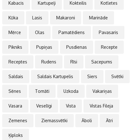
Kabacis
Kartupeļi
Kokteilis
Kotletes
Kūka
Lasis
Makaroni
Marināde
Mērce
Olas
Pamatēdiens
Pavasaris
Pikniks
Pupiņas
Pusdienas
Recepte
Receptes
Rudens
Rīsi
Sacepums
Saldais
Saldais Kartupelis
Siers
Svētki
Sēnes
Tomāti
Uzkoda
Vakariņas
Vasara
Veselīgi
Vista
Vistas Fileja
Zemenes
Ziemassvētki
Āboli
Ātri
Ķiploks