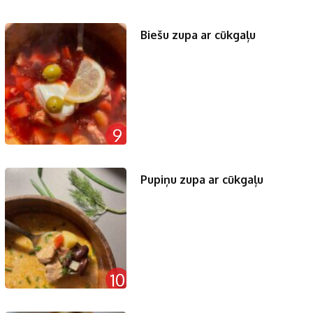
Biešu zupa ar cūkgaļu
9
Pupiņu zupa ar cūkgaļu
10