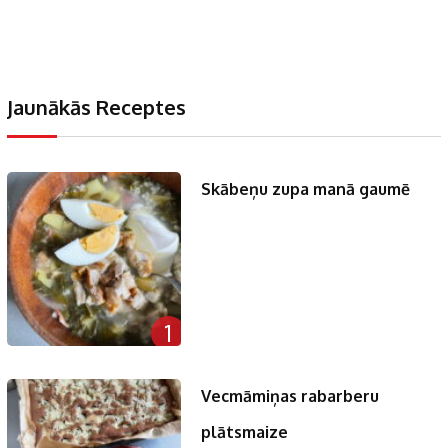
Jaunākās Receptes
Skābeņu zupa manā gaumē
1
Vecmāmiņas rabarberu
plātsmaize