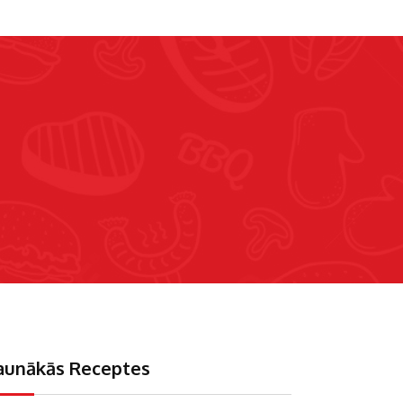
a
aunākās Receptes