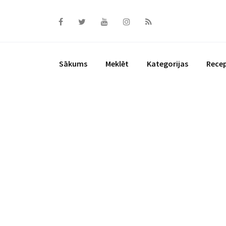
Skip
to
content
Sākums
Meklēt
Kategorijas
Rece