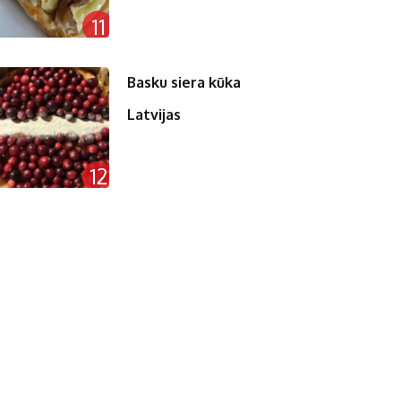
11
Basku siera kūka
Latvijas
12