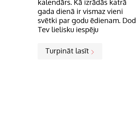
kalendārs. Kā izrādās katrā
gada dienā ir vismaz vieni
svētki par godu ēdienam. Do
Tev lielisku iespēju
Turpināt lasīt