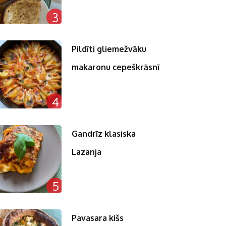
3
Pildīti gliemežvāku
makaronu cepeškrāsnī
4
Gandrīz klasiska
Lazanja
5
Pavasara kišs