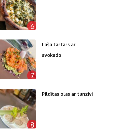
6
Laša tartars ar
avokado
7
Pildītas olas ar tunzivi
8