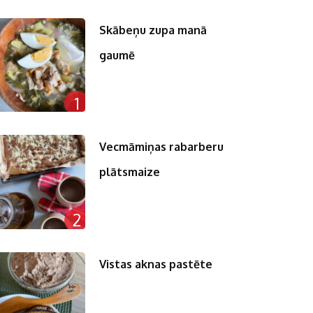
Skābeņu zupa manā
gaumē
1
Vecmāmiņas rabarberu
plātsmaize
2
Vistas aknas pastēte