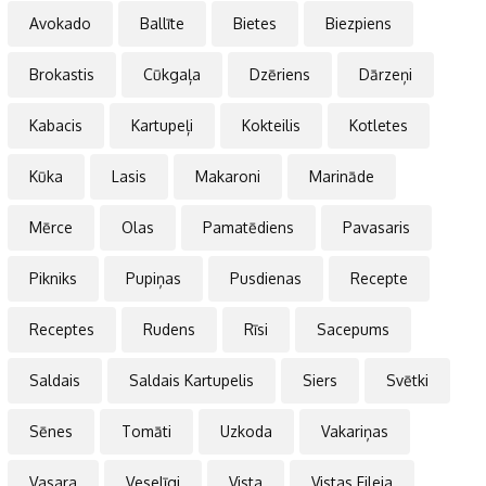
Avokado
Ballīte
Bietes
Biezpiens
Brokastis
Cūkgaļa
Dzēriens
Dārzeņi
Kabacis
Kartupeļi
Kokteilis
Kotletes
Kūka
Lasis
Makaroni
Marināde
Mērce
Olas
Pamatēdiens
Pavasaris
Pikniks
Pupiņas
Pusdienas
Recepte
Receptes
Rudens
Rīsi
Sacepums
Saldais
Saldais Kartupelis
Siers
Svētki
Sēnes
Tomāti
Uzkoda
Vakariņas
Vasara
Veselīgi
Vista
Vistas Fileja