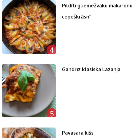
Pildīti gliemežvāku makaronu
cepeškrāsnī
4
Gandrīz klasiska Lazanja
5
Pavasara kišs