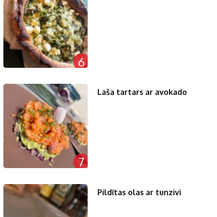
6
Laša tartars ar avokado
7
Pildītas olas ar tunzivi