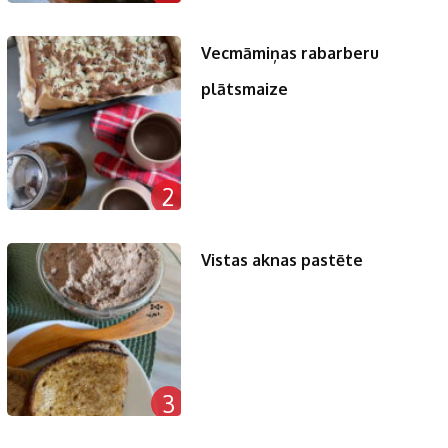
Vecmāmiņas rabarberu
plātsmaize
2
Vistas aknas pastēte
3