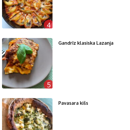
4
Gandrīz klasiska Lazanja
5
Pavasara kišs