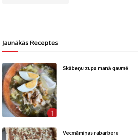
Jaunākās Receptes
Skābeņu zupa manā gaumē
1
Vecmāmiņas rabarberu