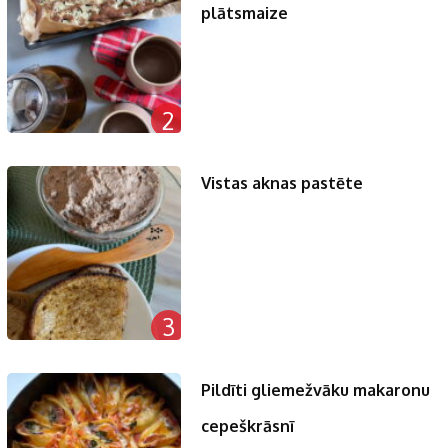
plātsmaize
2
Vistas aknas pastēte
3
Pildīti gliemežvāku makaronu
cepeškrāsnī