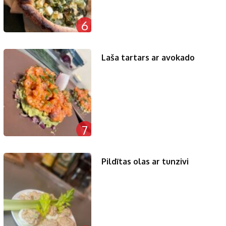
6
Laša tartars ar avokado
7
Pildītas olas ar tunzivi