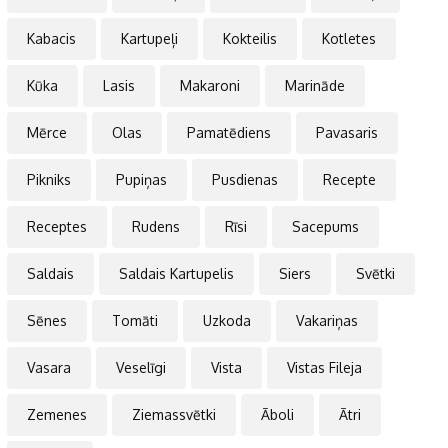
Kabacis
Kartupeļi
Kokteilis
Kotletes
Kūka
Lasis
Makaroni
Marināde
Mērce
Olas
Pamatēdiens
Pavasaris
Pikniks
Pupiņas
Pusdienas
Recepte
Receptes
Rudens
Rīsi
Sacepums
Saldais
Saldais Kartupelis
Siers
Svētki
Sēnes
Tomāti
Uzkoda
Vakariņas
Vasara
Veselīgi
Vista
Vistas Fileja
Zemenes
Ziemassvētki
Āboli
Ātri