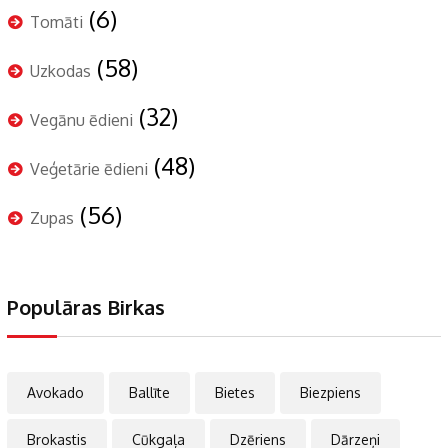
(6)
Tomāti
(58)
Uzkodas
(32)
Vegānu ēdieni
(48)
Veģetārie ēdieni
(56)
Zupas
Populāras Birkas
Avokado
Ballīte
Bietes
Biezpiens
Brokastis
Cūkgaļa
Dzēriens
Dārzeņi