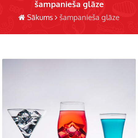
šampanieša glāze
Sākums
šampanieša glāze