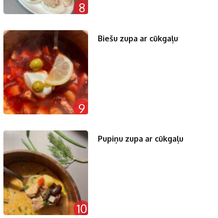
8
Biešu zupa ar cūkgaļu
9
Pupiņu zupa ar cūkgaļu
10