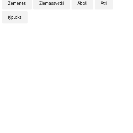
Zemenes
Ziemassvētki
Āboli
Ātri
Ķiploks