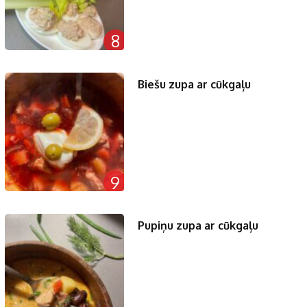
8
Biešu zupa ar cūkgaļu
9
Pupiņu zupa ar cūkgaļu