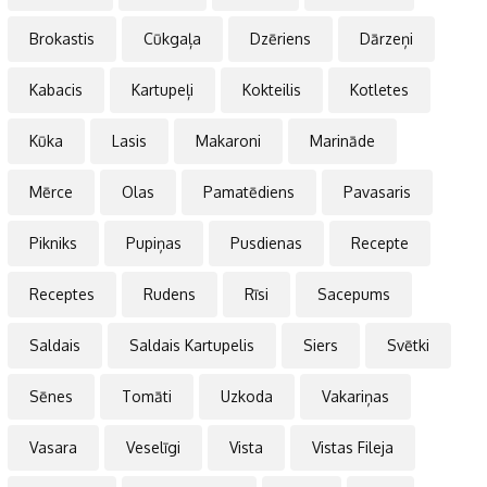
Brokastis
Cūkgaļa
Dzēriens
Dārzeņi
Kabacis
Kartupeļi
Kokteilis
Kotletes
Kūka
Lasis
Makaroni
Marināde
Mērce
Olas
Pamatēdiens
Pavasaris
Pikniks
Pupiņas
Pusdienas
Recepte
Receptes
Rudens
Rīsi
Sacepums
Saldais
Saldais Kartupelis
Siers
Svētki
Sēnes
Tomāti
Uzkoda
Vakariņas
Vasara
Veselīgi
Vista
Vistas Fileja