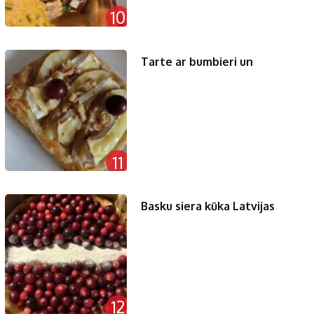
10
Tarte ar bumbieri un
11
Basku siera kūka Latvijas
12