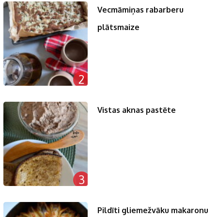
Vecmāmiņas rabarberu
plātsmaize
2
Vistas aknas pastēte
3
Pildīti gliemežvāku makaronu