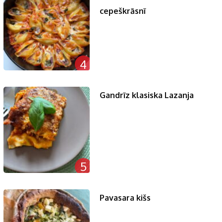
cepeškrāsnī
4
Gandrīz klasiska Lazanja
5
Pavasara kišs