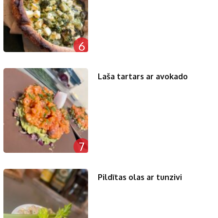
6
Laša tartars ar avokado
7
Pildītas olas ar tunzivi