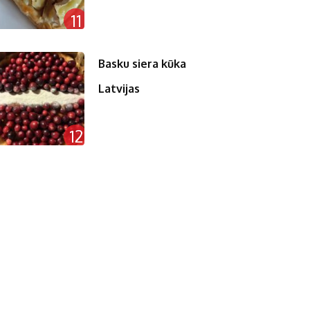
11
Basku siera kūka
Latvijas
12