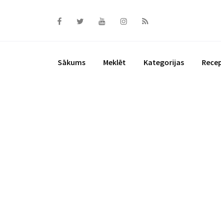
Skip
to
content
Sākums
Meklēt
Kategorijas
Rece