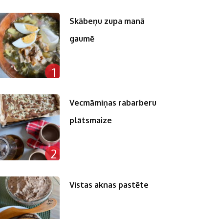
Skābeņu zupa manā
gaumē
1
Vecmāmiņas rabarberu
plātsmaize
2
Vistas aknas pastēte