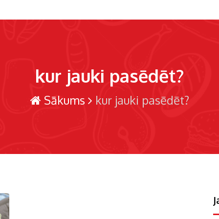
kur jauki pasēdēt?
Sākums
kur jauki pasēdēt?
J