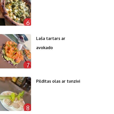
6
Laša tartars ar
avokado
7
Pildītas olas ar tunzivi
8