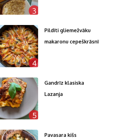
3
Pildīti gliemežvāku
makaronu cepeškrāsnī
4
Gandrīz klasiska
Lazanja
5
Pavasara kišs