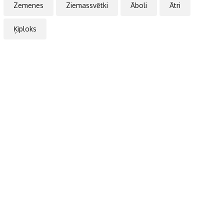
Zemenes
Ziemassvētki
Āboli
Ātri
Ķiploks