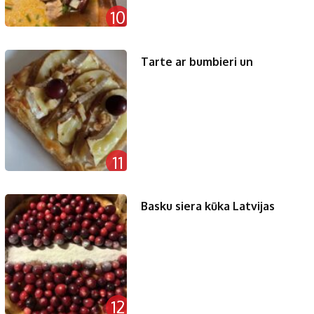
10
Tarte ar bumbieri un
11
Basku siera kūka Latvijas
12