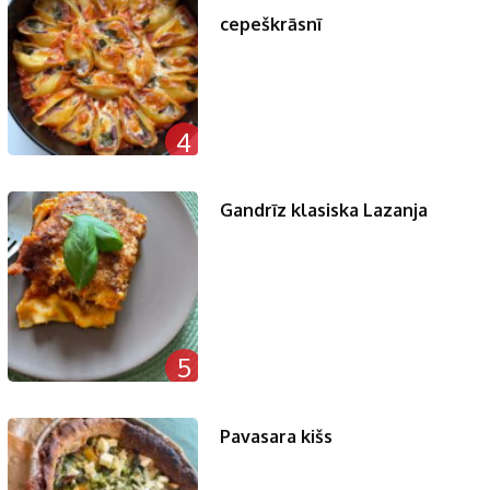
cepeškrāsnī
4
Gandrīz klasiska Lazanja
5
Pavasara kišs