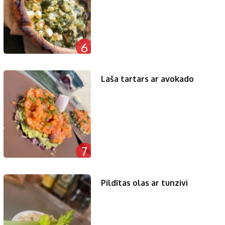
6
Laša tartars ar avokado
7
Pildītas olas ar tunzivi