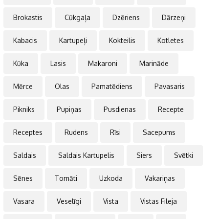
Brokastis
Cūkgaļa
Dzēriens
Dārzeņi
Kabacis
Kartupeļi
Kokteilis
Kotletes
Kūka
Lasis
Makaroni
Marināde
Mērce
Olas
Pamatēdiens
Pavasaris
Pikniks
Pupiņas
Pusdienas
Recepte
Receptes
Rudens
Rīsi
Sacepums
Saldais
Saldais Kartupelis
Siers
Svētki
Sēnes
Tomāti
Uzkoda
Vakariņas
Vasara
Veselīgi
Vista
Vistas Fileja