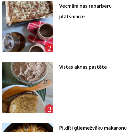
Vecmāmiņas rabarberu
plātsmaize
2
Vistas aknas pastēte
3
Pildīti gliemežvāku makaronu