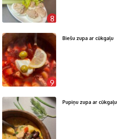
8
Biešu zupa ar cūkgaļu
9
Pupiņu zupa ar cūkgaļu