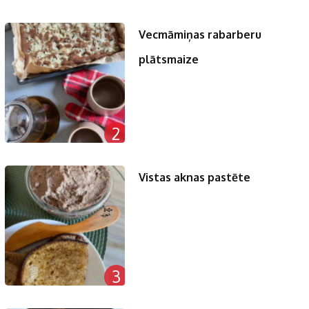
Vecmāmiņas rabarberu
plātsmaize
2
Vistas aknas pastēte
3