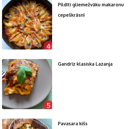
Pildīti gliemežvāku makaronu
cepeškrāsnī
4
Gandrīz klasiska Lazanja
5
Pavasara kišs