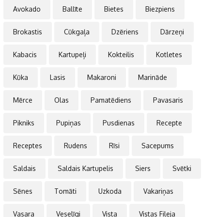
Avokado
Ballīte
Bietes
Biezpiens
Brokastis
Cūkgaļa
Dzēriens
Dārzeņi
Kabacis
Kartupeļi
Kokteilis
Kotletes
Kūka
Lasis
Makaroni
Marināde
Mērce
Olas
Pamatēdiens
Pavasaris
Pikniks
Pupiņas
Pusdienas
Recepte
Receptes
Rudens
Rīsi
Sacepums
Saldais
Saldais Kartupelis
Siers
Svētki
Sēnes
Tomāti
Uzkoda
Vakariņas
Vasara
Veselīgi
Vista
Vistas Fileja