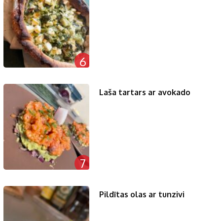
6
Laša tartars ar avokado
7
Pildītas olas ar tunzivi