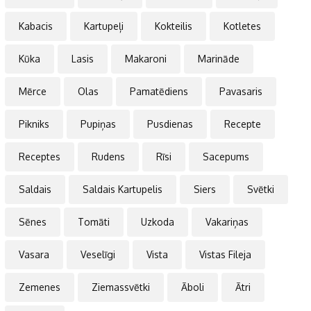
Kabacis
Kartupeļi
Kokteilis
Kotletes
Kūka
Lasis
Makaroni
Marināde
Mērce
Olas
Pamatēdiens
Pavasaris
Pikniks
Pupiņas
Pusdienas
Recepte
Receptes
Rudens
Rīsi
Sacepums
Saldais
Saldais Kartupelis
Siers
Svētki
Sēnes
Tomāti
Uzkoda
Vakariņas
Vasara
Veselīgi
Vista
Vistas Fileja
Zemenes
Ziemassvētki
Āboli
Ātri