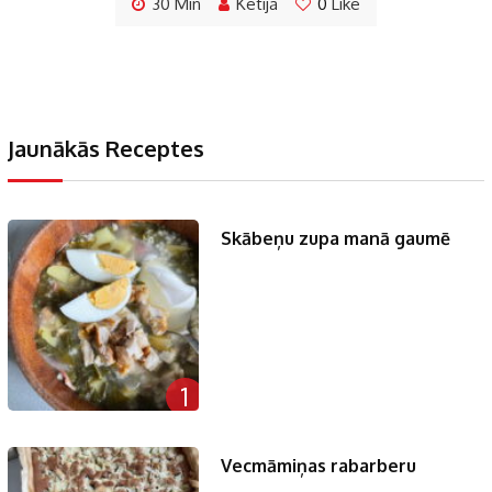
30 Min
Ketija
0
Like
Jaunākās Receptes
Skābeņu zupa manā gaumē
1
Vecmāmiņas rabarberu