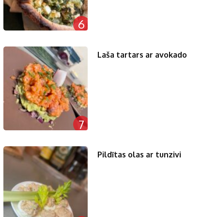
6
Laša tartars ar avokado
7
Pildītas olas ar tunzivi