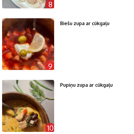
8
Biešu zupa ar cūkgaļu
9
Pupiņu zupa ar cūkgaļu
10