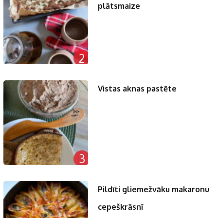
plātsmaize
2
Vistas aknas pastēte
3
Pildīti gliemežvāku makaronu
cepeškrāsnī