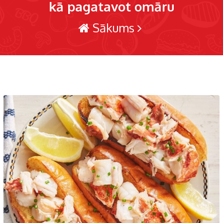
kā pagatavot omāru
Sākums