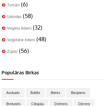
(6)
Tomāti
(58)
Uzkodas
(32)
Vegānu ēdieni
(48)
Veģetārie ēdieni
(56)
Zupas
Populāras Birkas
Avokado
Ballīte
Bietes
Biezpiens
Brokastis
Cūkgaļa
Dzēriens
Dārzeņi