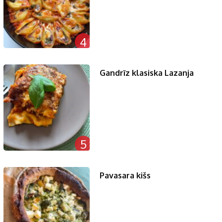
4
Gandrīz klasiska Lazanja
5
Pavasara kišs