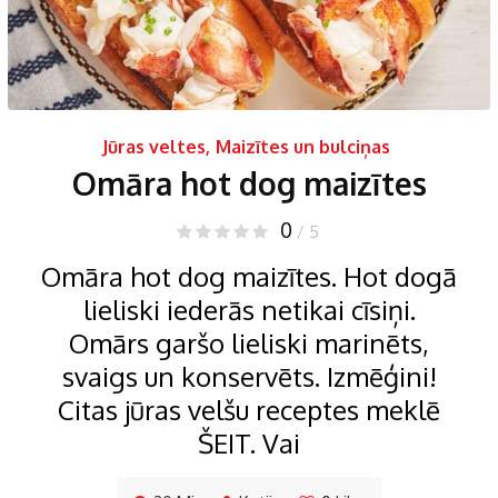
Jūras veltes
,
Maizītes un bulciņas
Omāra hot dog maizītes
0
/ 5
Omāra hot dog maizītes. Hot dogā
lieliski iederās netikai cīsiņi.
Omārs garšo lieliski marinēts,
svaigs un konservēts. Izmēģini!
Citas jūras velšu receptes meklē
ŠEIT. Vai