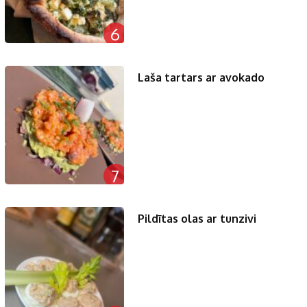
6
Laša tartars ar avokado
7
Pildītas olas ar tunzivi