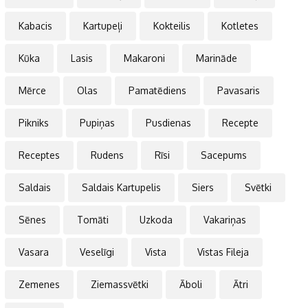
Kabacis
Kartupeļi
Kokteilis
Kotletes
Kūka
Lasis
Makaroni
Marināde
Mērce
Olas
Pamatēdiens
Pavasaris
Pikniks
Pupiņas
Pusdienas
Recepte
Receptes
Rudens
Rīsi
Sacepums
Saldais
Saldais Kartupelis
Siers
Svētki
Sēnes
Tomāti
Uzkoda
Vakariņas
Vasara
Veselīgi
Vista
Vistas Fileja
Zemenes
Ziemassvētki
Āboli
Ātri