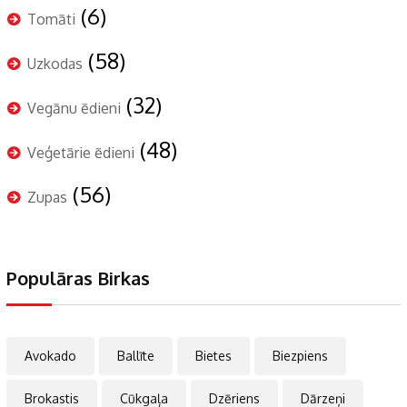
(6)
Tomāti
(58)
Uzkodas
(32)
Vegānu ēdieni
(48)
Veģetārie ēdieni
(56)
Zupas
Populāras Birkas
Avokado
Ballīte
Bietes
Biezpiens
Brokastis
Cūkgaļa
Dzēriens
Dārzeņi