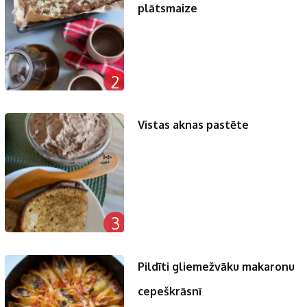
plātsmaize
2
Vistas aknas pastēte
3
Pildīti gliemežvāku makaronu
cepeškrāsnī