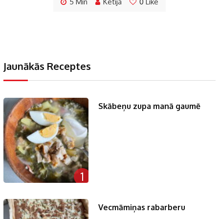
5 Min
Ketija
0
Like
Jaunākās Receptes
Skābeņu zupa manā gaumē
1
Vecmāmiņas rabarberu