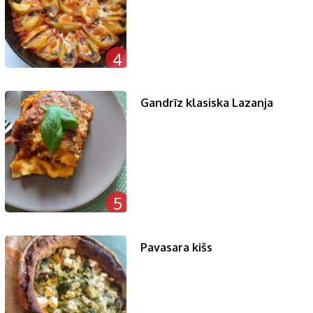
4
Gandrīz klasiska Lazanja
5
Pavasara kišs