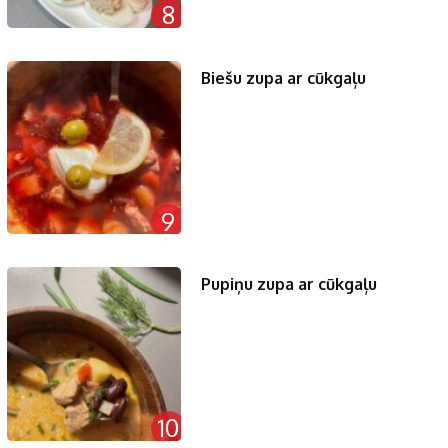
8
Biešu zupa ar cūkgaļu
9
Pupiņu zupa ar cūkgaļu
10