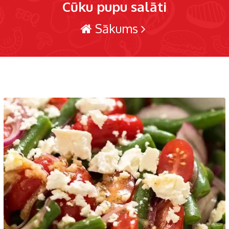
Cūku pupu salāti
Sākums