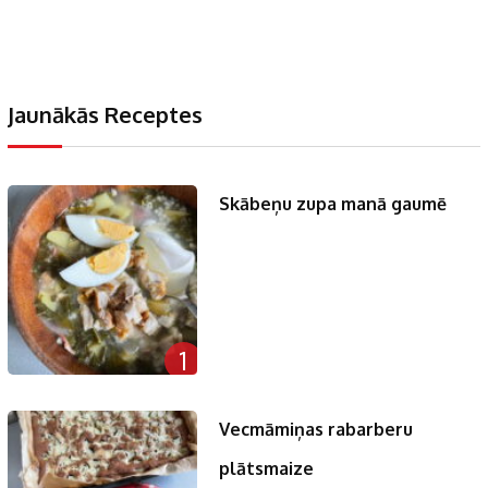
Jaunākās Receptes
Skābeņu zupa manā gaumē
1
Vecmāmiņas rabarberu
plātsmaize