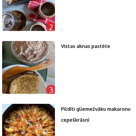
2
Vistas aknas pastēte
3
Pildīti gliemežvāku makaronu
cepeškrāsnī