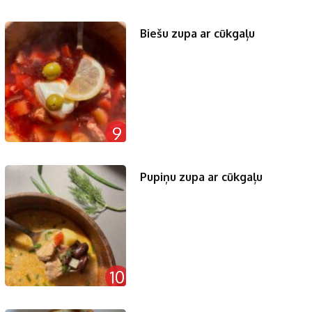
Biešu zupa ar cūkgaļu
9
Pupiņu zupa ar cūkgaļu
10