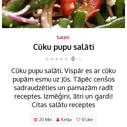
Salāti
Cūku pupu salāti
0
/ 5
Cūku pupu salāti. Vispār es ar cūku
pupām esmu uz Jūs. Tāpēc cenšos
sadraudzēties un pamazām radīt
receptes. Izmēģini, ātri un gardi!
Citas salātu receptes
20 Min
Ketija
0
Like