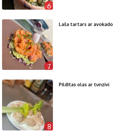
6
Laša tartars ar avokado
7
Pildītas olas ar tunzivi
8