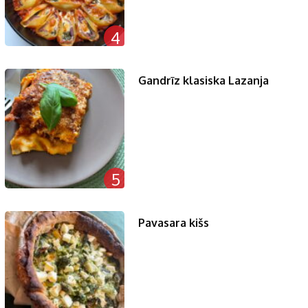
4
Gandrīz klasiska Lazanja
5
Pavasara kišs