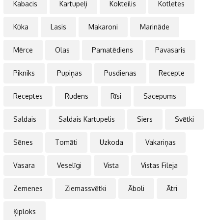
Kabacis
Kartupeļi
Kokteilis
Kotletes
Kūka
Lasis
Makaroni
Marināde
Mērce
Olas
Pamatēdiens
Pavasaris
Pikniks
Pupiņas
Pusdienas
Recepte
Receptes
Rudens
Rīsi
Sacepums
Saldais
Saldais Kartupelis
Siers
Svētki
Sēnes
Tomāti
Uzkoda
Vakariņas
Vasara
Veselīgi
Vista
Vistas Fileja
Zemenes
Ziemassvētki
Āboli
Ātri
Ķiploks