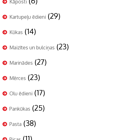
(6)
Kāposti
(29)
Kartupeļu ēdieni
(14)
Kūkas
(23)
Maizītes un bulciņas
(27)
Marinādes
(23)
Mērces
(17)
Olu ēdieni
(25)
Pankūkas
(38)
Pasta
(11)
Picas