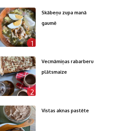
Skābeņu zupa manā
gaumē
1
Vecmāmiņas rabarberu
plātsmaize
2
Vistas aknas pastēte