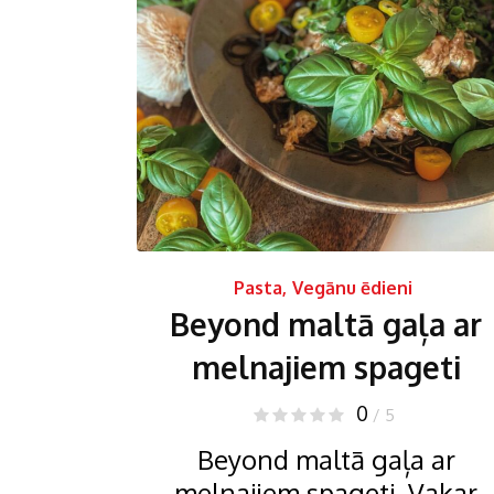
Pasta
,
Vegānu ēdieni
Beyond maltā gaļa ar
melnajiem spageti
0
/ 5
Beyond maltā gaļa ar
melnajiem spageti. Vakar