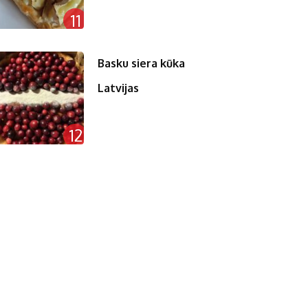
11
Basku siera kūka
Latvijas
12