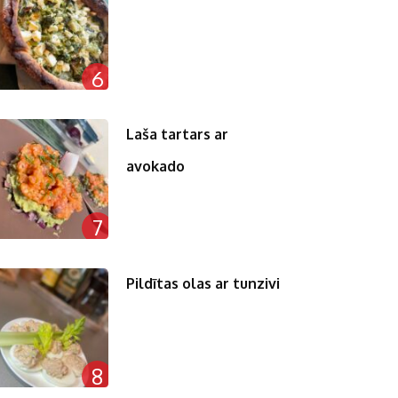
6
Laša tartars ar
avokado
7
Pildītas olas ar tunzivi
8