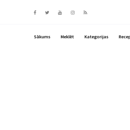
Skip
to
content
Sākums
Meklēt
Kategorijas
Rece