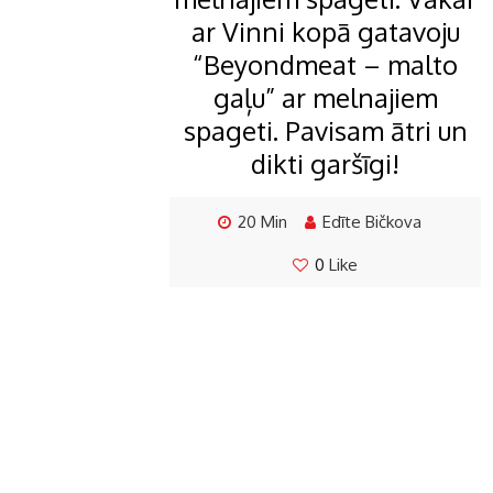
ar Vinni kopā gatavoju
“Beyondmeat – malto
gaļu” ar melnajiem
spageti. Pavisam ātri un
dikti garšīgi!
20 Min
Edīte Bičkova
0
Like