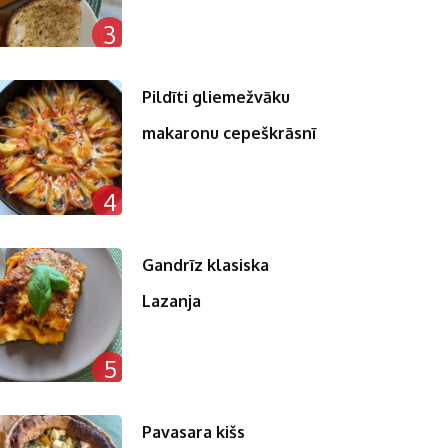
3
Pildīti gliemežvāku
makaronu cepeškrāsnī
4
Gandrīz klasiska
Lazanja
5
Pavasara kišs