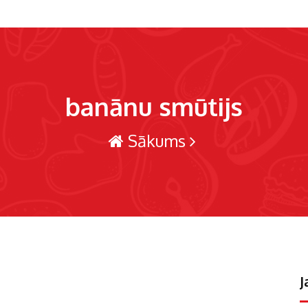
banānu smūtijs
Sākums
J