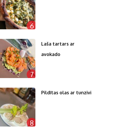
6
Laša tartars ar
avokado
7
Pildītas olas ar tunzivi
8