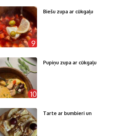
Biešu zupa ar cūkgaļu
9
Pupiņu zupa ar cūkgaļu
10
Tarte ar bumbieri un