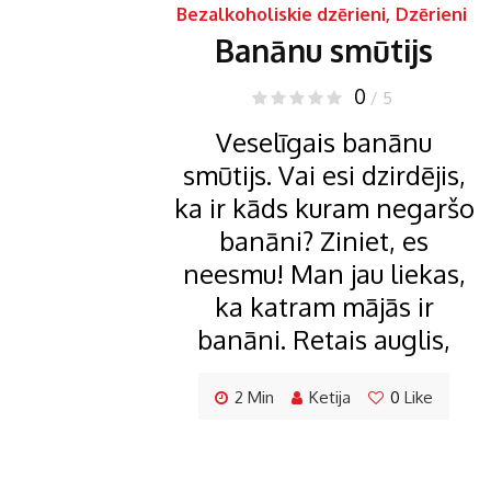
Bezalkoholiskie dzērieni
,
Dzērieni
Banānu smūtijs
0
/ 5
Veselīgais banānu
smūtijs. Vai esi dzirdējis,
ka ir kāds kuram negaršo
banāni? Ziniet, es
neesmu! Man jau liekas,
ka katram mājās ir
banāni. Retais auglis,
2 Min
Ketija
0
Like