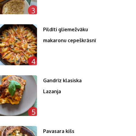
3
Pildīti gliemežvāku
makaronu cepeškrāsnī
4
Gandrīz klasiska
Lazanja
5
Pavasara kišs