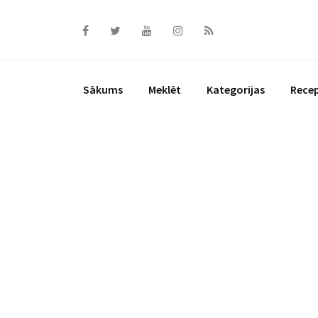
Skip
to
content
Sākums
Meklēt
Kategorijas
Rece