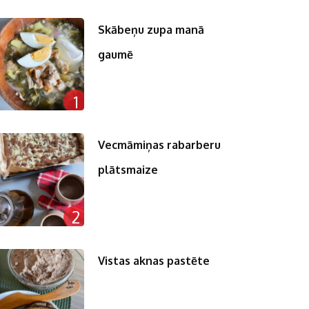
Skābeņu zupa manā
gaumē
1
Vecmāmiņas rabarberu
plātsmaize
2
Vistas aknas pastēte