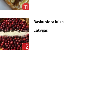
11
Basku siera kūka
Latvijas
12