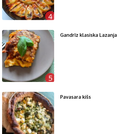
4
Gandrīz klasiska Lazanja
5
Pavasara kišs