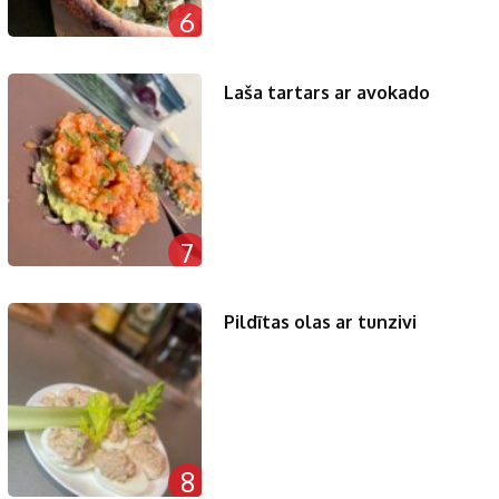
6
Laša tartars ar avokado
7
Pildītas olas ar tunzivi
8