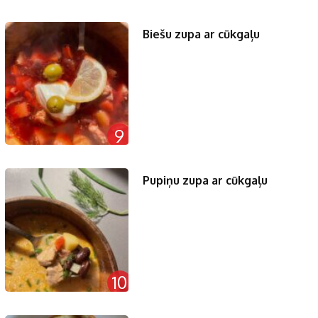
Biešu zupa ar cūkgaļu
9
Pupiņu zupa ar cūkgaļu
10