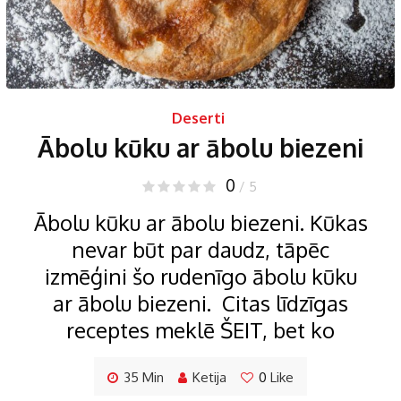
Deserti
Ābolu kūku ar ābolu biezeni
0
/ 5
Ābolu kūku ar ābolu biezeni. Kūkas
nevar būt par daudz, tāpēc
izmēģini šo rudenīgo ābolu kūku
ar ābolu biezeni. Citas līdzīgas
receptes meklē ŠEIT, bet ko
35 Min
Ketija
0
Like