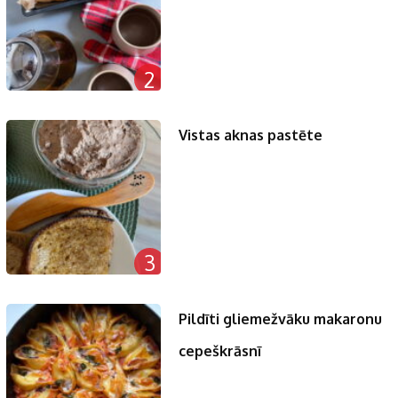
2
Vistas aknas pastēte
3
Pildīti gliemežvāku makaronu
cepeškrāsnī