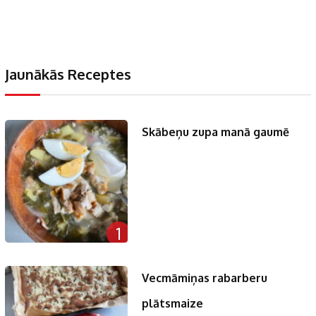
Jaunākās Receptes
Skābeņu zupa manā gaumē
1
Vecmāmiņas rabarberu
plātsmaize