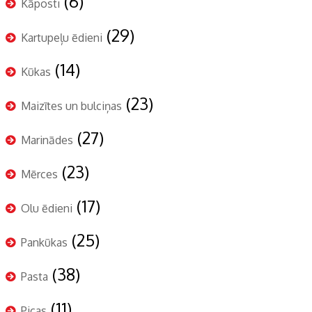
(6)
Kāposti
(29)
Kartupeļu ēdieni
(14)
Kūkas
(23)
Maizītes un bulciņas
(27)
Marinādes
(23)
Mērces
(17)
Olu ēdieni
(25)
Pankūkas
(38)
Pasta
(11)
Picas