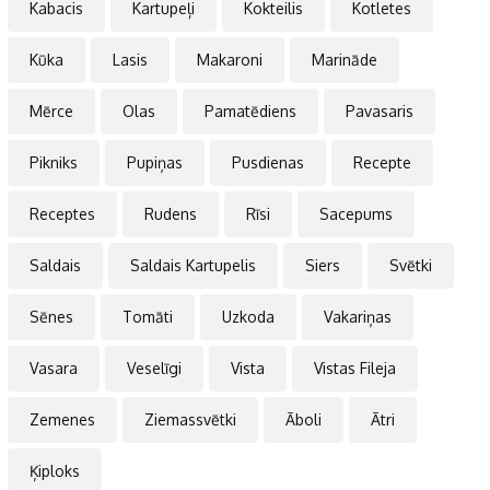
Kabacis
Kartupeļi
Kokteilis
Kotletes
Kūka
Lasis
Makaroni
Marināde
Mērce
Olas
Pamatēdiens
Pavasaris
Pikniks
Pupiņas
Pusdienas
Recepte
Receptes
Rudens
Rīsi
Sacepums
Saldais
Saldais Kartupelis
Siers
Svētki
Sēnes
Tomāti
Uzkoda
Vakariņas
Vasara
Veselīgi
Vista
Vistas Fileja
Zemenes
Ziemassvētki
Āboli
Ātri
Ķiploks