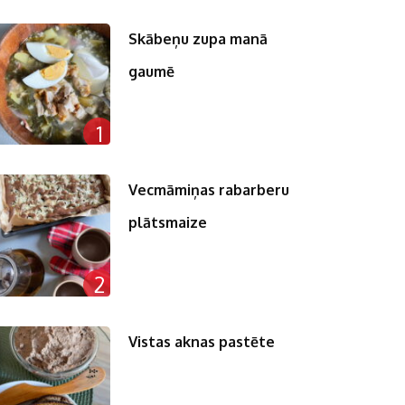
Skābeņu zupa manā
gaumē
1
Vecmāmiņas rabarberu
plātsmaize
2
Vistas aknas pastēte