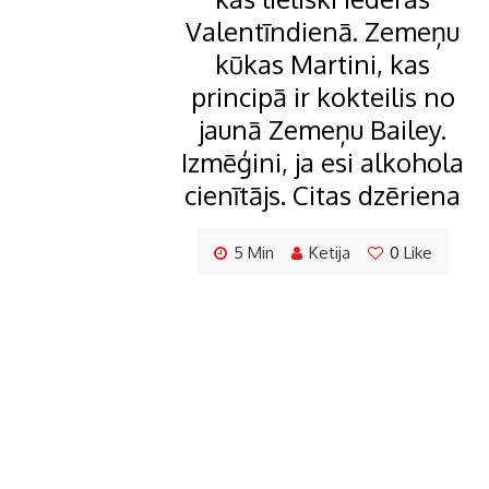
Valentīndienā. Zemeņu
kūkas Martini, kas
principā ir kokteilis no
jaunā Zemeņu Bailey.
Izmēģini, ja esi alkohola
cienītājs. Citas dzēriena
5 Min
Ketija
0
Like