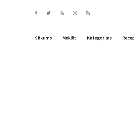
Skip
to
content
Sākums
Meklēt
Kategorijas
Rece