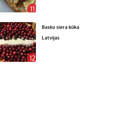
11
Basku siera kūka
Latvijas
12