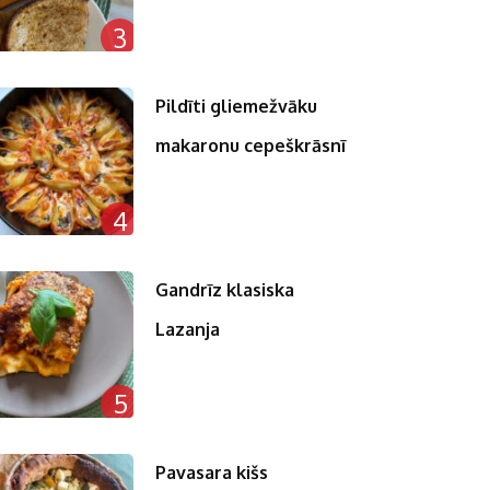
3
Pildīti gliemežvāku
makaronu cepeškrāsnī
4
Gandrīz klasiska
Lazanja
5
Pavasara kišs