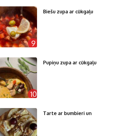
Biešu zupa ar cūkgaļu
9
Pupiņu zupa ar cūkgaļu
10
Tarte ar bumbieri un