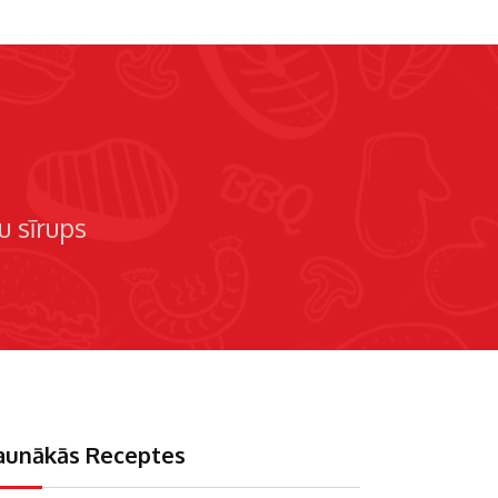
 sīrups
aunākās Receptes