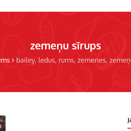
zemeņu sīrups
ums
bailey
ledus
rums
zemenes
zemeņu
J