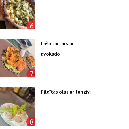
6
Laša tartars ar
avokado
7
Pildītas olas ar tunzivi
8