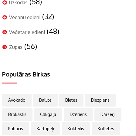
(58)
Uzkodas
(32)
Vegānu ēdieni
(48)
Veģetārie ēdieni
(56)
Zupas
Populāras Birkas
Avokado
Ballīte
Bietes
Biezpiens
Brokastis
Cūkgaļa
Dzēriens
Dārzeņi
Kabacis
Kartupeļi
Kokteilis
Kotletes