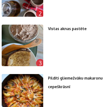
2
Vistas aknas pastēte
3
Pildīti gliemežvāku makaronu
cepeškrāsnī