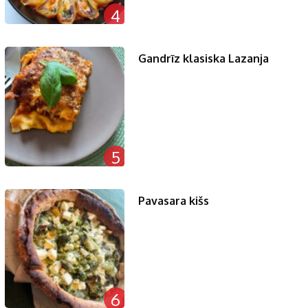
4
Gandrīz klasiska Lazanja
5
Pavasara kišs
6