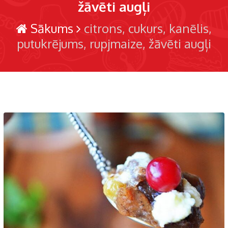
žāvēti augļi
Sākums
citrons
cukurs
kanēlis
putukrējums
rupjmaize
žāvēti augļi