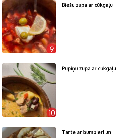
Biešu zupa ar cūkgaļu
9
Pupiņu zupa ar cūkgaļu
10
Tarte ar bumbieri un