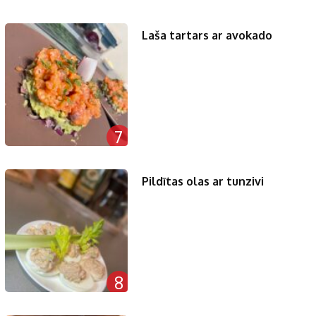
Laša tartars ar avokado
7
Pildītas olas ar tunzivi
8