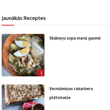
Jaunākās Receptes
Skābeņu zupa manā gaumē
1
Vecmāmiņas rabarberu
plātsmaize