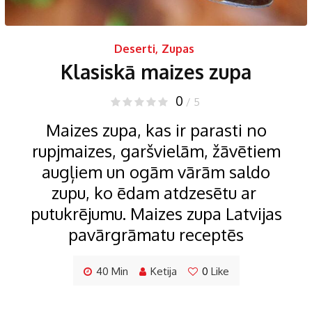
Deserti
,
Zupas
Klasiskā maizes zupa
0
/ 5
Maizes zupa, kas ir parasti no
rupjmaizes, garšvielām, žāvētiem
augļiem un ogām vārām saldo
zupu, ko ēdam atdzesētu ar
putukrējumu. Maizes zupa Latvijas
pavārgrāmatu receptēs
40 Min
Ketija
0
Like