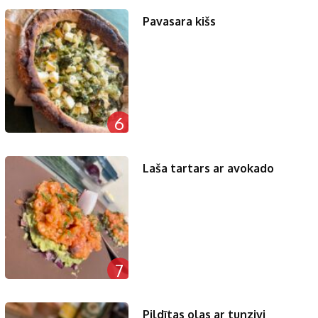
Pavasara kišs
6
Laša tartars ar avokado
7
Pildītas olas ar tunzivi