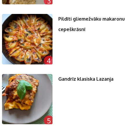
3
Pildīti gliemežvāku makaronu
cepeškrāsnī
4
Gandrīz klasiska Lazanja
5