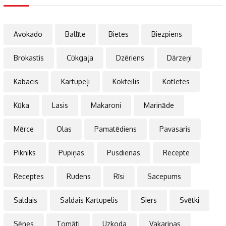
Avokado
Ballīte
Bietes
Biezpiens
Brokastis
Cūkgaļa
Dzēriens
Dārzeņi
Kabacis
Kartupeļi
Kokteilis
Kotletes
Kūka
Lasis
Makaroni
Marināde
Mērce
Olas
Pamatēdiens
Pavasaris
Pikniks
Pupiņas
Pusdienas
Recepte
Receptes
Rudens
Rīsi
Sacepums
Saldais
Saldais Kartupelis
Siers
Svētki
Sēnes
Tomāti
Uzkoda
Vakariņas