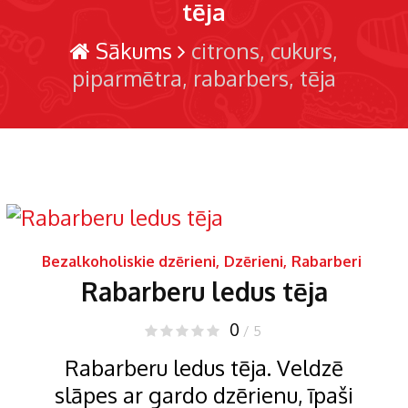
tēja
Sākums
citrons
cukurs
piparmētra
rabarbers
tēja
Bezalkoholiskie dzērieni
,
Dzērieni
,
Rabarberi
Rabarberu ledus tēja
0
/ 5
Rabarberu ledus tēja. Veldzē
slāpes ar gardo dzērienu, īpaši