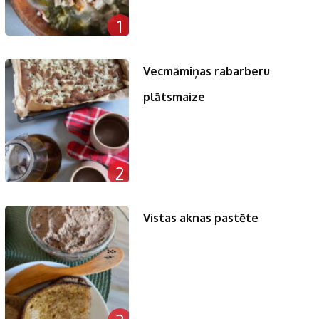
1
Vecmāmiņas rabarberu
plātsmaize
2
Vistas aknas pastēte