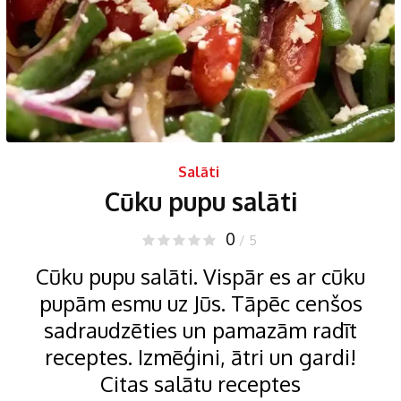
Salāti
Cūku pupu salāti
0
/ 5
Cūku pupu salāti. Vispār es ar cūku
pupām esmu uz Jūs. Tāpēc cenšos
sadraudzēties un pamazām radīt
receptes. Izmēģini, ātri un gardi!
Citas salātu receptes