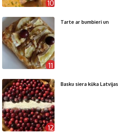
10
Tarte ar bumbieri un
11
Basku siera kūka Latvijas
12