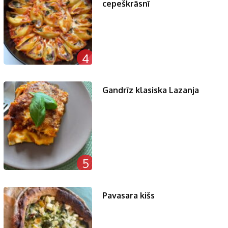
cepeškrāsnī
4
Gandrīz klasiska Lazanja
5
Pavasara kišs