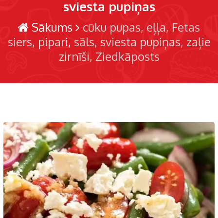
sviesta pupiņas
Sākums
cūku pupas
eļļa
Fetas
siers
pipari
sāls
sviesta pupiņas
zaļie
zirnīši
Ziedkāposts