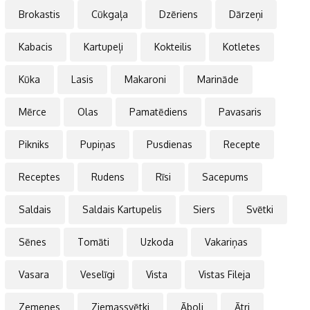
Brokastis
Cūkgaļa
Dzēriens
Dārzeņi
Kabacis
Kartupeļi
Kokteilis
Kotletes
Kūka
Lasis
Makaroni
Marināde
Mērce
Olas
Pamatēdiens
Pavasaris
Pikniks
Pupiņas
Pusdienas
Recepte
Receptes
Rudens
Rīsi
Sacepums
Saldais
Saldais Kartupelis
Siers
Svētki
Sēnes
Tomāti
Uzkoda
Vakariņas
Vasara
Veselīgi
Vista
Vistas Fileja
Zemenes
Ziemassvētki
Āboli
Ātri