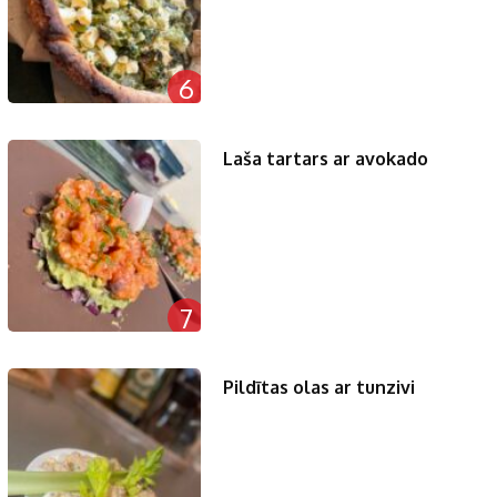
6
Laša tartars ar avokado
7
Pildītas olas ar tunzivi