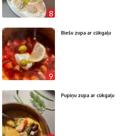
8
Biešu zupa ar cūkgaļu
9
Pupiņu zupa ar cūkgaļu