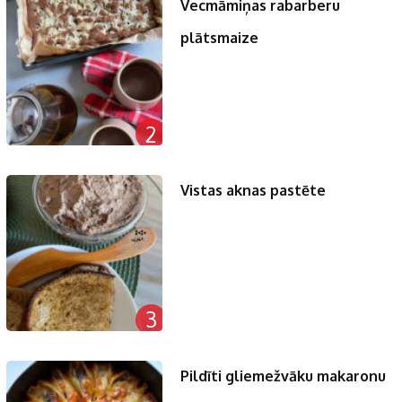
Vecmāmiņas rabarberu
plātsmaize
2
Vistas aknas pastēte
3
Pildīti gliemežvāku makaronu