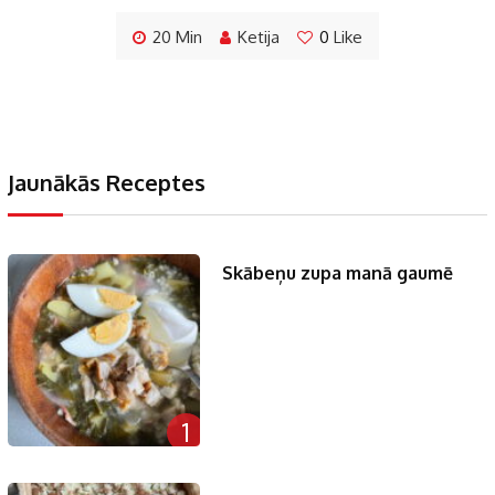
20 Min
Ketija
0
Like
Jaunākās Receptes
Skābeņu zupa manā gaumē
1