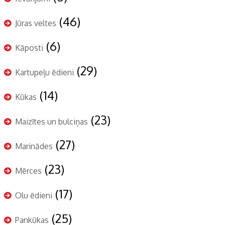
(46)
Jūras veltes
(6)
Kāposti
(29)
Kartupeļu ēdieni
(14)
Kūkas
(23)
Maizītes un bulciņas
(27)
Marinādes
(23)
Mērces
(17)
Olu ēdieni
(25)
Pankūkas