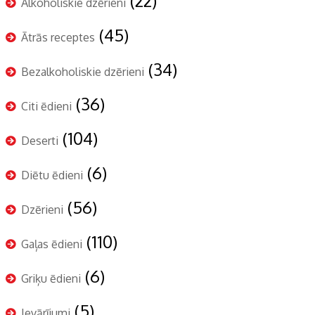
(22)
Alkoholiskie dzērieni
(45)
Ātrās receptes
(34)
Bezalkoholiskie dzērieni
(36)
Citi ēdieni
(104)
Deserti
(6)
Diētu ēdieni
(56)
Dzērieni
(110)
Gaļas ēdieni
(6)
Griķu ēdieni
(5)
Ievārījumi