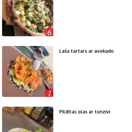
6
Laša tartars ar avokado
7
Pildītas olas ar tunzivi