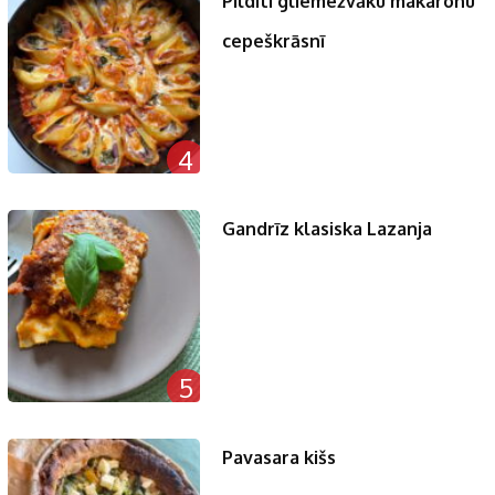
Pildīti gliemežvāku makaronu
cepeškrāsnī
4
Gandrīz klasiska Lazanja
5
Pavasara kišs