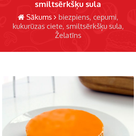
smiltsērkšķu sula
Sākums
biezpiens
cepumi
kukurūzas ciete
smiltsērkšķu sula
Želatīns