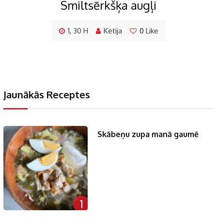
Smiltsērkšķa augļi
1, 30 H
Ketija
0
Like
Jaunākās Receptes
Skābeņu zupa manā gaumē
1