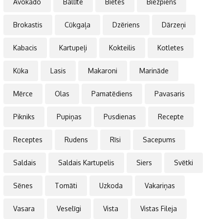
Avokado
Ballīte
Bietes
Biezpiens
Brokastis
Cūkgaļa
Dzēriens
Dārzeņi
Kabacis
Kartupeļi
Kokteilis
Kotletes
Kūka
Lasis
Makaroni
Marināde
Mērce
Olas
Pamatēdiens
Pavasaris
Pikniks
Pupiņas
Pusdienas
Recepte
Receptes
Rudens
Rīsi
Sacepums
Saldais
Saldais Kartupelis
Siers
Svētki
Sēnes
Tomāti
Uzkoda
Vakariņas
Vasara
Veselīgi
Vista
Vistas Fileja