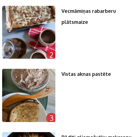
Vecmāmiņas rabarberu
plātsmaize
2
Vistas aknas pastēte
3