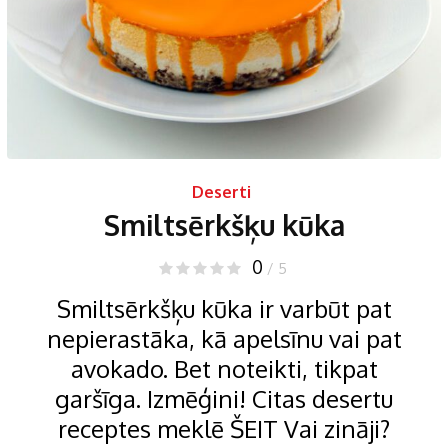
Deserti
Smiltsērkšķu kūka
0
/ 5
Smiltsērkšķu kūka ir varbūt pat
nepierastāka, kā apelsīnu vai pat
avokado. Bet noteikti, tikpat
garšīga. Izmēģini! Citas desertu
receptes meklē ŠEIT Vai zināji?