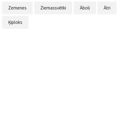
Zemenes
Ziemassvētki
Āboli
Ātri
Ķiploks