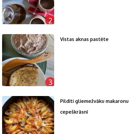
2
Vistas aknas pastēte
3
Pildīti gliemežvāku makaronu
cepeškrāsnī