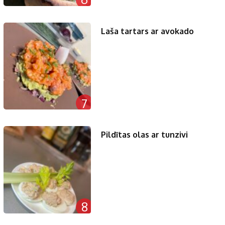
Laša tartars ar avokado
7
Pildītas olas ar tunzivi
8