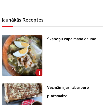
Jaunākās Receptes
Skābeņu zupa manā gaumē
1
Vecmāmiņas rabarberu
plātsmaize