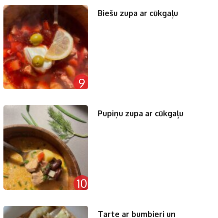
Biešu zupa ar cūkgaļu
9
Pupiņu zupa ar cūkgaļu
10
Tarte ar bumbieri un