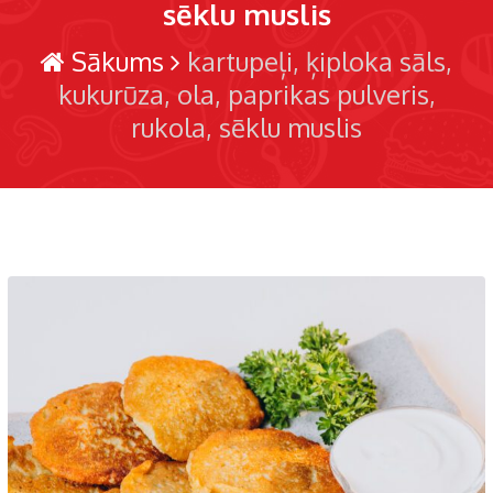
sēklu muslis
Sākums
kartupeļi
ķiploka sāls
kukurūza
ola
paprikas pulveris
rukola
sēklu muslis