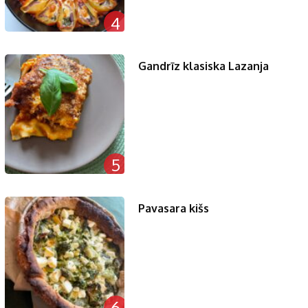
4
Gandrīz klasiska Lazanja
5
Pavasara kišs
6